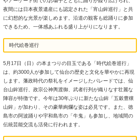
やアーケード街でのお囃子とともに踊りが繰り広げられ、
夜間には日本夜景遺産にも認定された「宵山鉾巡行」と共
に幻想的な光景が楽しめます。沿道の観客も総踊りに参加
できるため、一体感あふれる盛り上がりになります。
時代絵巻巡行
5月17日（日）の本まつりの目玉である「時代絵巻巡行」
は、約3000人が参加して仙台の歴史と文化を華やかに再現
します。藩政時代の祭礼をイメージしたパレードでは、仙
台山鉾巡行、政宗公神輿渡御、武者行列が織りなす壮麗な
陣容が特徴です。今年は30年ぶりに新たな山鉾「五穀豊穣
山鉾」が加わり、その豪華絢爛な姿は必見です。また、徳
島市の阿波踊りや宇和島市の「牛鬼」も参加し、地域間の
伝統芸能交流も活発に行われます。