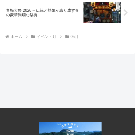
青梅大祭 2026 – 伝統と熱気が織り成す春
の豪華絢爛な祭典
ホーム
イベント月
05月