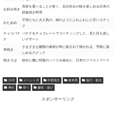
具材を選べることが多く、自分好みの味を楽しめる日本の
お好み焼き
鉄板焼き料理
子供たちに大人気の、綿のようにふわふわした甘いスナッ
わたあめ
ク
チョコバナ
バナナをチョコレートでコーティングした、見た目も楽し
ナ
いデザート
さまざまな種類の食材が串に刺されて焼かれる、手軽に楽
串焼き
しめるスナック
焼きそば
炒めた麺に特製のソースを絡めた、日本のファストフード
10月
イベント月
中部地方
岐阜県
旅行・観光
神社
祭り
趣味・遊び
スポンサーリンク