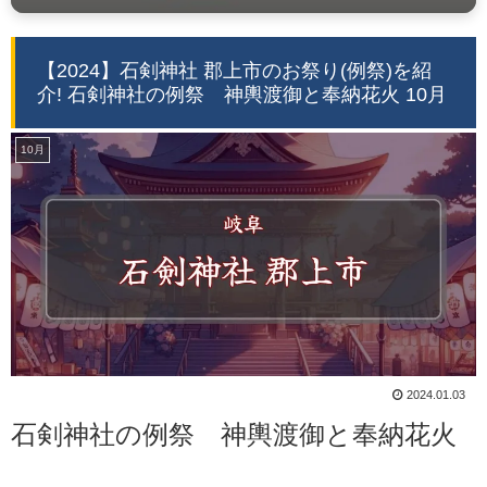
【2024】石剣神社 郡上市のお祭り(例祭)を紹
介! 石剣神社の例祭 神輿渡御と奉納花火 10月
10月
2024.01.03
石剣神社の例祭 神輿渡御と奉納花火