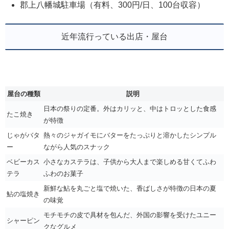
郡上八幡城駐車場（有料、300円/日、100台収容）
近年流行っている出店・屋台
屋台の種類
説明
日本の祭りの定番。外はカリッと、中はトロッとした食感
たこ焼き
が特徴
じゃがバタ
熱々のジャガイモにバターをたっぷりと溶かしたシンプル
ー
ながら人気のスナック
ベビーカス
小さなカステラは、子供から大人まで楽しめる甘くてふわ
テラ
ふわのお菓子
新鮮な鮎を丸ごと塩で焼いた、香ばしさが特徴の日本の夏
鮎の塩焼き
の味覚
モチモチの皮で具材を包んだ、外国の影響を受けたユニー
シャーピン
クなグルメ