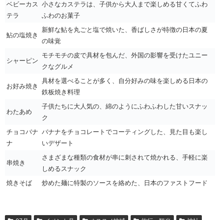
ベビーカス
小さなカステラは、子供から大人まで楽しめる甘くてふわ
テラ
ふわのお菓子
新鮮な鮎を丸ごと塩で焼いた、香ばしさが特徴の日本の夏
鮎の塩焼き
の味覚
モチモチの皮で具材を包んだ、外国の影響を受けたユニー
シャーピン
クなグルメ
具材を選べることが多く、自分好みの味を楽しめる日本の
お好み焼き
鉄板焼き料理
子供たちに大人気の、綿のようにふわふわした甘いスナッ
わたあめ
ク
チョコバナ
バナナをチョコレートでコーティングした、見た目も楽し
ナ
いデザート
さまざまな種類の食材が串に刺されて焼かれる、手軽に楽
串焼き
しめるスナック
焼きそば
炒めた麺に特製のソースを絡めた、日本のファストフード