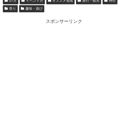
07月
イベント月
オススメ地域
旅行・観光
神社
祭り
趣味・遊び
スポンサーリンク