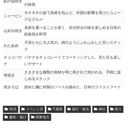
鮎の塩焼き
の味覚
モチモチの皮で具材を包んだ、外国の影響を受けたユニー
シャーピン
クなグルメ
具材を選べることが多く、自分好みの味を楽しめる日本の
お好み焼き
鉄板焼き料理
子供たちに大人気の、綿のようにふわふわした甘いスナッ
わたあめ
ク
チョコバナ
バナナをチョコレートでコーティングした、見た目も楽し
ナ
いデザート
さまざまな種類の食材が串に刺されて焼かれる、手軽に楽
串焼き
しめるスナック
焼きそば
炒めた麺に特製のソースを絡めた、日本のファストフード
09月
イベント月
千葉県
旅行・観光
神社
祭り
趣味・遊び
関東地方