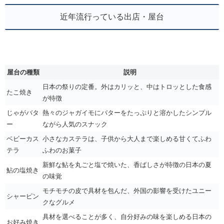
近年流行っている出店・屋台
屋台の種類
説明
日本の祭りの定番。外はカリッと、中はトロッとした食感
たこ焼き
が特徴
じゃがバタ
熱々のジャガイモにバターをたっぷりと溶かしたシンプル
ー
ながら人気のスナック
ベビーカス
小さなカステラは、子供から大人まで楽しめる甘くてふわ
テラ
ふわのお菓子
新鮮な鮎を丸ごと塩で焼いた、香ばしさが特徴の日本の夏
鮎の塩焼き
の味覚
モチモチの皮で具材を包んだ、外国の影響を受けたユニー
シャーピン
クなグルメ
具材を選べることが多く、自分好みの味を楽しめる日本の
お好み焼き