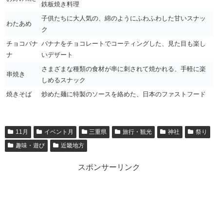
鉄板焼き料理
子供たちに大人気の、綿のようにふわふわした甘いスナッ
わたあめ
ク
チョコバナ
バナナをチョコレートでコーティングした、見た目も楽し
ナ
いデザート
さまざまな種類の食材が串に刺されて焼かれる、手軽に楽
串焼き
しめるスナック
焼きそば
炒めた麺に特製のソースを絡めた、日本のファストフード
11月
イベント月
三重県
旅行・観光
神社
祭り
趣味・遊び
近畿地方
スポンサーリンク