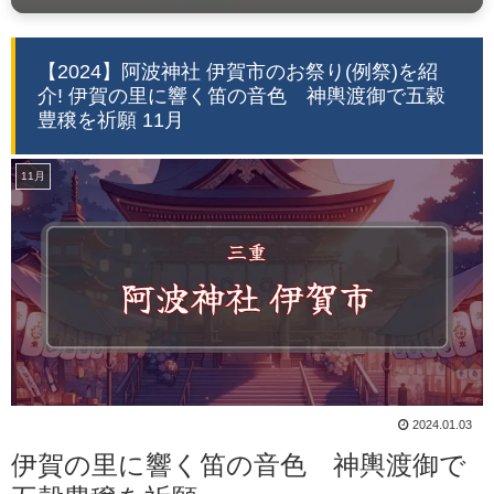
【2024】阿波神社 伊賀市のお祭り(例祭)を紹
介! 伊賀の里に響く笛の音色 神輿渡御で五穀
豊穣を祈願 11月
11月
2024.01.03
伊賀の里に響く笛の音色 神輿渡御で