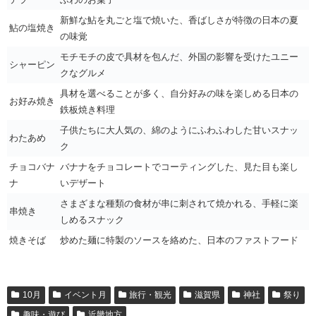
新鮮な鮎を丸ごと塩で焼いた、香ばしさが特徴の日本の夏
鮎の塩焼き
の味覚
モチモチの皮で具材を包んだ、外国の影響を受けたユニー
シャーピン
クなグルメ
具材を選べることが多く、自分好みの味を楽しめる日本の
お好み焼き
鉄板焼き料理
子供たちに大人気の、綿のようにふわふわした甘いスナッ
わたあめ
ク
チョコバナ
バナナをチョコレートでコーティングした、見た目も楽し
ナ
いデザート
さまざまな種類の食材が串に刺されて焼かれる、手軽に楽
串焼き
しめるスナック
焼きそば
炒めた麺に特製のソースを絡めた、日本のファストフード
10月
イベント月
旅行・観光
滋賀県
神社
祭り
趣味・遊び
近畿地方