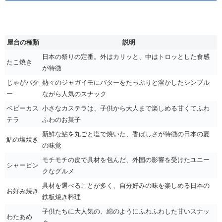
屋台の種類
説明
日本の祭りの定番。外はカリッと、中はトロッとした食感
たこ焼き
が特徴
じゃがバタ
熱々のジャガイモにバターをたっぷりと溶かしたシンプル
ー
ながら人気のスナック
ベビーカス
小さなカステラは、子供から大人まで楽しめる甘くてふわ
テラ
ふわのお菓子
新鮮な鮎を丸ごと塩で焼いた、香ばしさが特徴の日本の夏
鮎の塩焼き
の味覚
モチモチの皮で具材を包んだ、外国の影響を受けたユニー
シャーピン
クなグルメ
具材を選べることが多く、自分好みの味を楽しめる日本の
お好み焼き
鉄板焼き料理
子供たちに大人気の、綿のようにふわふわした甘いスナッ
わたあめ