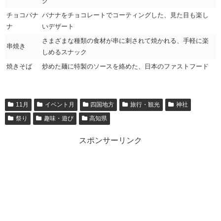
ク
チョコバナ
バナナをチョコレートでコーティングした、見た目も楽し
ナ
いデザート
さまざまな種類の食材が串に刺されて焼かれる、手軽に楽
串焼き
しめるスナック
焼きそば
炒めた麺に特製のソースを絡めた、日本のファストフード
11月
イベント月
四国地方
旅行・観光
神社
祭り
趣味・遊び
高知県
スポンサーリンク