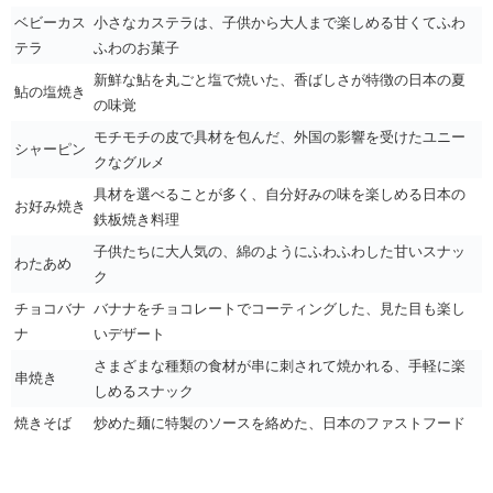
ベビーカス
小さなカステラは、子供から大人まで楽しめる甘くてふわ
テラ
ふわのお菓子
新鮮な鮎を丸ごと塩で焼いた、香ばしさが特徴の日本の夏
鮎の塩焼き
の味覚
モチモチの皮で具材を包んだ、外国の影響を受けたユニー
シャーピン
クなグルメ
具材を選べることが多く、自分好みの味を楽しめる日本の
お好み焼き
鉄板焼き料理
子供たちに大人気の、綿のようにふわふわした甘いスナッ
わたあめ
ク
チョコバナ
バナナをチョコレートでコーティングした、見た目も楽し
ナ
いデザート
さまざまな種類の食材が串に刺されて焼かれる、手軽に楽
串焼き
しめるスナック
焼きそば
炒めた麺に特製のソースを絡めた、日本のファストフード