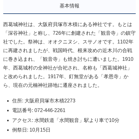
基本情報
西葛城神社は、大阪府貝塚市木積にある神社です。もとは
「深谷神社」と称し、726年に創建された「観音寺」の鎮守
社でした。祭神は、オオクニヌシ、スサノオです。1102年
に再建されましたが、戦国時代、根来攻めの近木川の合戦
に巻き込まれ、「観音寺」も焼き討ちに遭いました。1910
年、西葛城村の全神社が合祀され、名称も「西葛城神社」
と改められました。1917年、釘無堂がある「孝恩寺」か
ら、現在の元楠神社跡地に遷座されました。
住所: 大阪府貝塚市木積2273
電話番号: 072-446-2261
アクセス: 水間鉄道「水間観音」駅より車で10分
例祭日: 10月15日