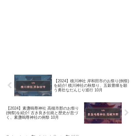
【2024】積川神社 岸和田市のお祭り(例祭)
を紹介! 積川神社の秋祭り、五穀豊穣を願
う勇壮なだんじり巡行 10月
【2024】素盞嗚尊神社 高槻市郡のお祭り
(例祭)を紹介! 古き良き伝統と歴史が息づ
く、素盞嗚尊神社の例祭 10月