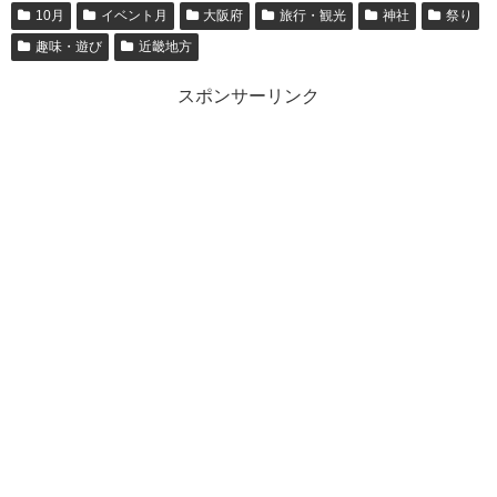
10月
イベント月
大阪府
旅行・観光
神社
祭り
趣味・遊び
近畿地方
スポンサーリンク