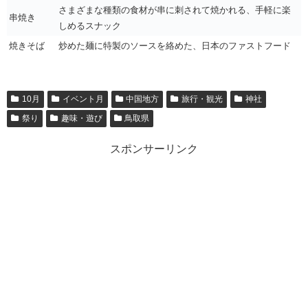
さまざまな種類の食材が串に刺されて焼かれる、手軽に楽
串焼き
しめるスナック
焼きそば
炒めた麺に特製のソースを絡めた、日本のファストフード
10月
イベント月
中国地方
旅行・観光
神社
祭り
趣味・遊び
鳥取県
スポンサーリンク