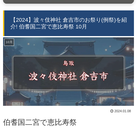
【2024】波々伎神社 倉吉市のお祭り(例祭)を紹
介! 伯耆国二宮で恵比寿祭 10月
10月
2024.01.08
伯耆国二宮で恵比寿祭