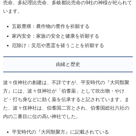
売命、多紀理比売命、多岐都比売命の9柱の神様が祀られて
います。
五穀豊穣：農作物の豊作を祈願する
家内安全：家族の安全と健康を祈願する
厄除け：災厄や悪霊を祓うことを祈願する
由緒と歴史
波々伎神社の創建は、不詳ですが、平安時代の『大同類聚
方』には、波々伎神社が「伯耆薬」として吹出物・やけ
ど・打ち身などに効く薬を伝承すると記されています。ま
た、波々伎神社は、伯耆国二宮とされ、伯耆国総社六社の
内の二番目に位の高い神社でした。
平安時代の『大同類聚方』に記載されている