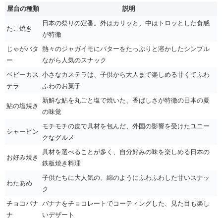
屋台の種類
説明
日本の祭りの定番。外はカリッと、中はトロッとした食感
たこ焼き
が特徴
じゃがバタ
熱々のジャガイモにバターをたっぷりと溶かしたシンプル
ー
ながら人気のスナック
ベビーカス
小さなカステラは、子供から大人まで楽しめる甘くてふわ
テラ
ふわのお菓子
新鮮な鮎を丸ごと塩で焼いた、香ばしさが特徴の日本の夏
鮎の塩焼き
の味覚
モチモチの皮で具材を包んだ、外国の影響を受けたユニー
シャーピン
クなグルメ
具材を選べることが多く、自分好みの味を楽しめる日本の
お好み焼き
鉄板焼き料理
子供たちに大人気の、綿のようにふわふわした甘いスナッ
わたあめ
ク
チョコバナ
バナナをチョコレートでコーティングした、見た目も楽し
ナ
いデザート