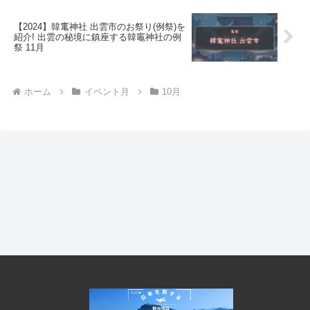
【2024】韓竃神社 出雲市のお祭り(例祭)を
紹介! 出雲の秘境に鎮座する韓竈神社の例
祭 11月
ホーム
イベント月
10月