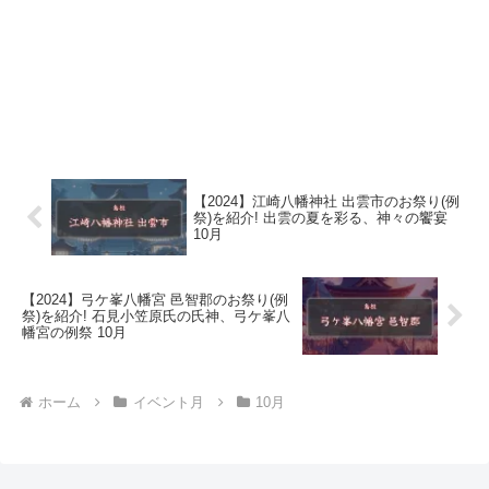
【2024】江崎八幡神社 出雲市のお祭り(例
祭)を紹介! 出雲の夏を彩る、神々の饗宴
10月
【2024】弓ケ峯八幡宮 邑智郡のお祭り(例
祭)を紹介! 石見小笠原氏の氏神、弓ケ峯八
幡宮の例祭 10月
ホーム
イベント月
10月