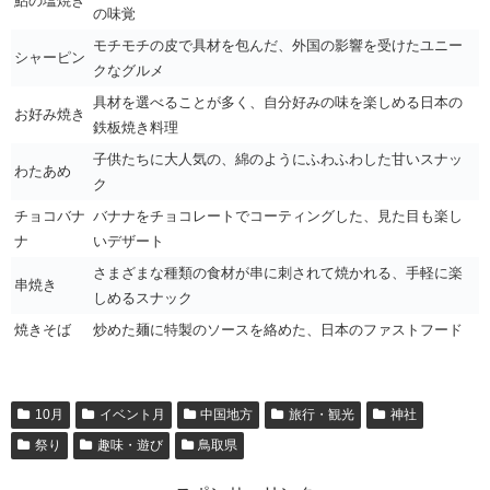
鮎の塩焼き
の味覚
モチモチの皮で具材を包んだ、外国の影響を受けたユニー
シャーピン
クなグルメ
具材を選べることが多く、自分好みの味を楽しめる日本の
お好み焼き
鉄板焼き料理
子供たちに大人気の、綿のようにふわふわした甘いスナッ
わたあめ
ク
チョコバナ
バナナをチョコレートでコーティングした、見た目も楽し
ナ
いデザート
さまざまな種類の食材が串に刺されて焼かれる、手軽に楽
串焼き
しめるスナック
焼きそば
炒めた麺に特製のソースを絡めた、日本のファストフード
10月
イベント月
中国地方
旅行・観光
神社
祭り
趣味・遊び
鳥取県