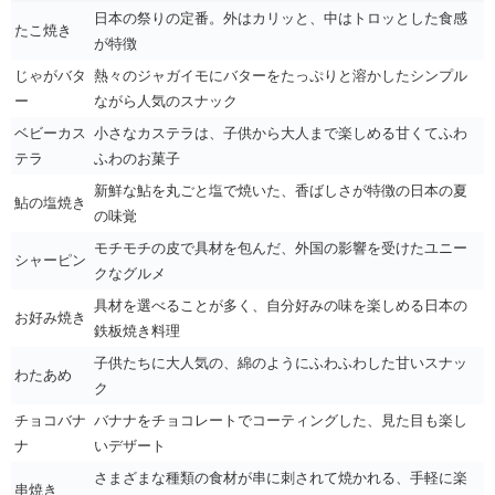
日本の祭りの定番。外はカリッと、中はトロッとした食感
たこ焼き
が特徴
じゃがバタ
熱々のジャガイモにバターをたっぷりと溶かしたシンプル
ー
ながら人気のスナック
ベビーカス
小さなカステラは、子供から大人まで楽しめる甘くてふわ
テラ
ふわのお菓子
新鮮な鮎を丸ごと塩で焼いた、香ばしさが特徴の日本の夏
鮎の塩焼き
の味覚
モチモチの皮で具材を包んだ、外国の影響を受けたユニー
シャーピン
クなグルメ
具材を選べることが多く、自分好みの味を楽しめる日本の
お好み焼き
鉄板焼き料理
子供たちに大人気の、綿のようにふわふわした甘いスナッ
わたあめ
ク
チョコバナ
バナナをチョコレートでコーティングした、見た目も楽し
ナ
いデザート
さまざまな種類の食材が串に刺されて焼かれる、手軽に楽
串焼き