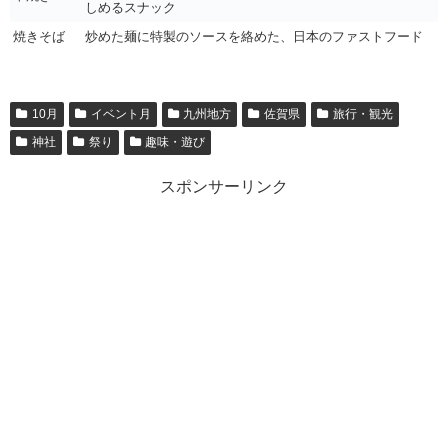
しめるスナック
焼きそば
炒めた麺に特製のソースを絡めた、日本のファストフード
10月
イベント月
九州地方
佐賀県
旅行・観光
神社
祭り
趣味・遊び
スポンサーリンク