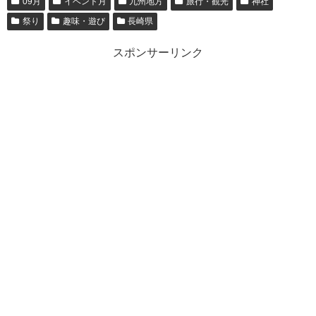
09月
イベント月
九州地方
旅行・観光
神社
祭り
趣味・遊び
長崎県
スポンサーリンク