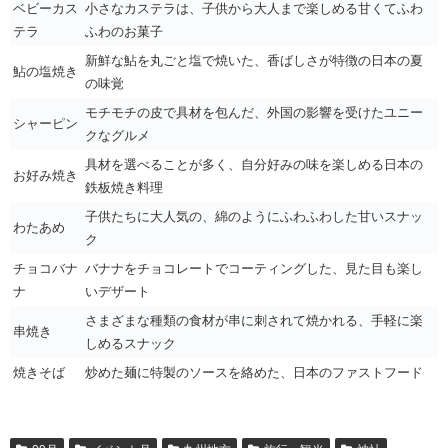
ベビーカス
小さなカステラは、子供から大人まで楽しめる甘くてふわ
テラ
ふわのお菓子
新鮮な鮎を丸ごと塩で焼いた、香ばしさが特徴の日本の夏
鮎の塩焼き
の味覚
モチモチの皮で具材を包んだ、外国の影響を受けたユニー
シャーピン
クなグルメ
具材を選べることが多く、自分好みの味を楽しめる日本の
お好み焼き
鉄板焼き料理
子供たちに大人気の、綿のようにふわふわした甘いスナッ
わたあめ
ク
チョコバナ
バナナをチョコレートでコーティングした、見た目も楽し
ナ
いデザート
さまざまな種類の食材が串に刺されて焼かれる、手軽に楽
串焼き
しめるスナック
焼きそば
炒めた麺に特製のソースを絡めた、日本のファストフード