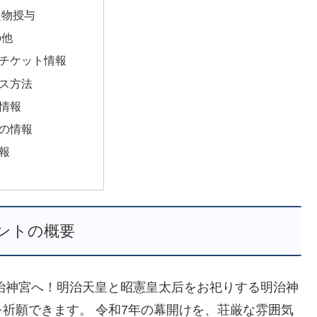
起物授与
の他
チケット情報
ス方法
情報
の情報
報
ントの概要
明治神宮へ！明治天皇と昭憲皇太后をお祀りする明治神
祈願できます。 令和7年の幕開けを、荘厳な雰囲気