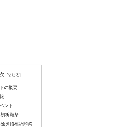
次
トの概要
報
ベント
年初祈願祭
年除災招福祈願祭