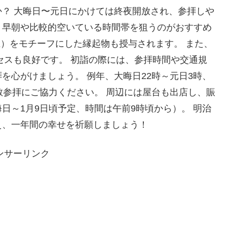
？ 大晦日〜元日にかけては終夜開放され、参拝しや
、早朝や比較的空いている時間帯を狙うのがおすすめ
龍）をモチーフにした縁起物も授与されます。 また、
セスも良好です。 初詣の際には、参拝時間や交通規
を心がけましょう。 例年、大晦日22時～元日3時、
散参拝にご協力ください。 周辺には屋台も出店し、賑
日～1月9日頃予定、時間は午前9時頃から）。 明治
え、一年間の幸せを祈願しましょう！
ンサーリンク