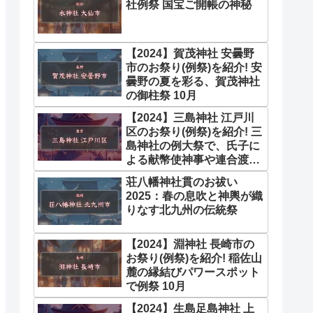
社例祭 国宝ご開帳の神秘
【2024】賀茂神社 安曇野
市のお祭り(例祭)を紹介! 安
曇野の夏を彩る、賀茂神社
の御柱祭 10月
【2024】三島神社 江戸川
区のお祭り(例祭)を紹介! 三
島神社の例大祭で、氏子に
よる献幣使神事や連合渡御
を実施 6月
荘八幡神社貫のお祓い
2025：春の息吹と神輿が織
りなす北九州の伝統祭
【2024】淵神社 長崎市の
お祭り(例祭)を紹介! 稲佐山
麓の縁結びパワースポット
で例祭 10月
【2024】生島足島神社 上