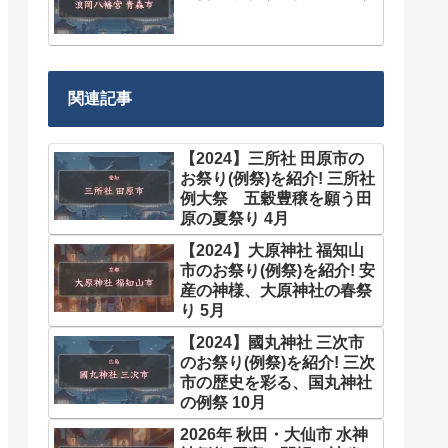
関連記事
【2024】三所社 田原市の
お祭り(例祭)を紹介! 三所社
例大祭 五穀豊穣を願う田
原の夏祭り 4月
【2024】大原神社 福知山
市のお祭り(例祭)を紹介! 安
産の神様、大原神社の春祭
り 5月
【2024】國丸神社 三次市
のお祭り(例祭)を紹介! 三次
市の歴史を彩る、国丸神社
の例祭 10月
2026年 秋田・大仙市 水神