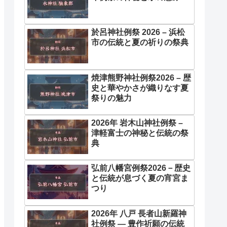
於呂神社例祭 2026 – 浜松
市の伝統と夏の祈りの祭典
焼津熊野神社例祭2026 – 歴
史と華やかさが織りなす夏
祭りの魅力
2026年 岩木山神社例祭 –
津軽富士の神秘と伝統の祭
典
弘前八幡宮例祭2026－歴史
と伝統が息づく夏の宵宮ま
つり
2026年 八戸 長者山新羅神
社例祭 ― 豊作祈願の伝統