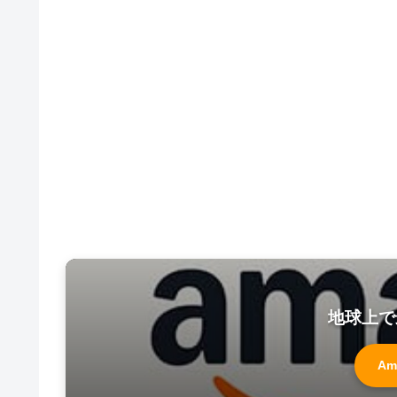
地球上で
Am