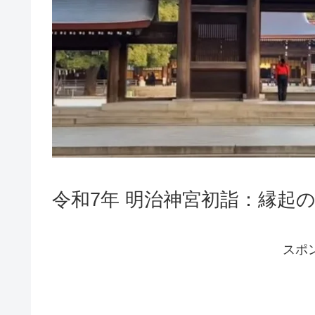
令和7年 明治神宮初詣：縁起
スポ