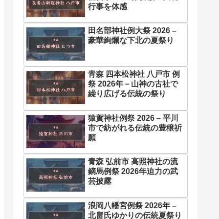
行事を体感
田名部神社例大祭 2026 –
豪華絢爛な下北の夏祭り
青森 四本松神社 八戸市 例
祭 2026年－山神の古社で
繰り広げる伝統の祭り
猿賀神社例祭 2026 – 平川
市で紡がれる伝統の豊穣祈
願
青森 弘前市 高照神社の流
鏑馬例祭 2026年迫力の武
芸披露
浪岡八幡宮例祭 2026年 –
北畠氏ゆかりの伝統夏祭り