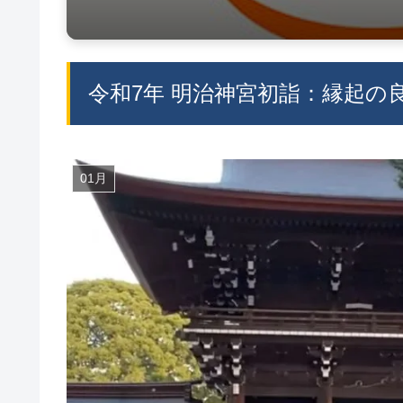
令和7年 明治神宮初詣：縁起の
01月