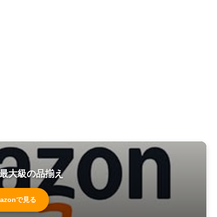
最大級の品揃え
azonで見る