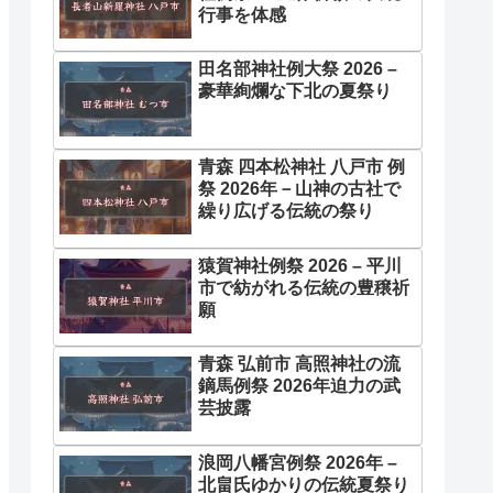
行事を体感
田名部神社例大祭 2026 –
豪華絢爛な下北の夏祭り
青森 四本松神社 八戸市 例
祭 2026年－山神の古社で
繰り広げる伝統の祭り
猿賀神社例祭 2026 – 平川
市で紡がれる伝統の豊穣祈
願
青森 弘前市 高照神社の流
鏑馬例祭 2026年迫力の武
芸披露
浪岡八幡宮例祭 2026年 –
北畠氏ゆかりの伝統夏祭り