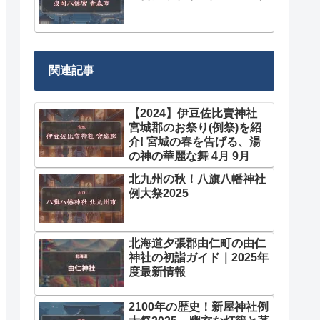
関連記事
【2024】伊豆佐比賣神社
宮城郡のお祭り(例祭)を紹
介! 宮城の春を告げる、湯
の神の華麗な舞 4月 9月
北九州の秋！八旗八幡神社
例大祭2025
北海道夕張郡由仁町の由仁
神社の初詣ガイド｜2025年
度最新情報
2100年の歴史！新屋神社例