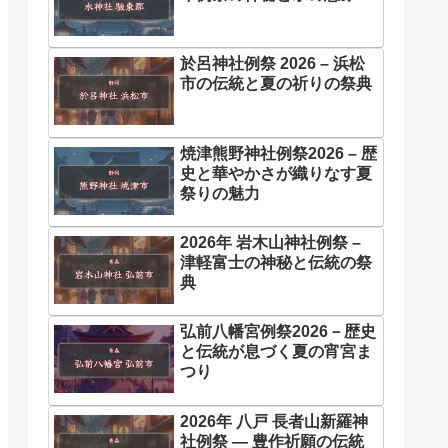
於呂神社例祭 2026 – 浜松
市の伝統と夏の祈りの祭典
焼津熊野神社例祭2026 – 歴
史と華やかさが織りなす夏
祭りの魅力
2026年 岩木山神社例祭 –
津軽富士の神秘と伝統の祭
典
弘前八幡宮例祭2026－歴史
と伝統が息づく夏の宵宮ま
つり
2026年 八戸 長者山新羅神
社例祭 ― 豊作祈願の伝統