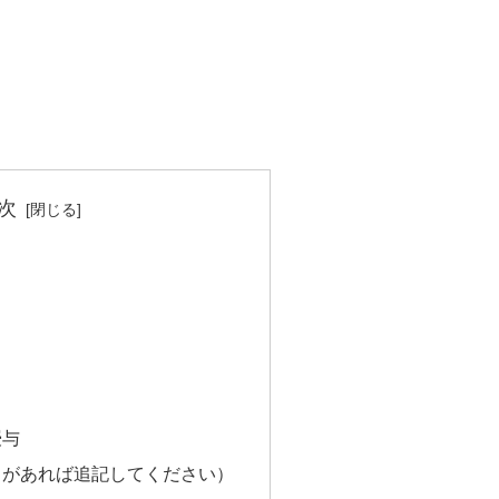
次
授与
トがあれば追記してください）