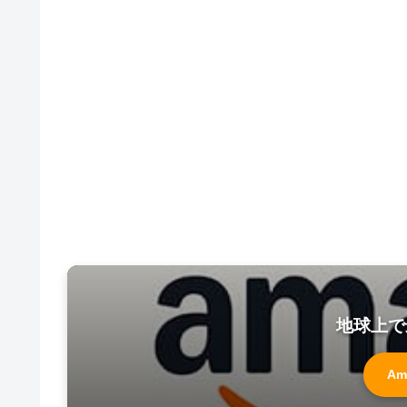
地球上で
Am