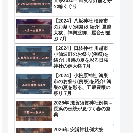
大祭2025 – 幽玄な灯籠と茅
の輪くぐり
【2024】八坂神社 橿原市
のお祭り(例祭)を紹介! 夏越
大祓、神輿渡御、屋台が並
ぶ 7月
【2024】日枝神社 川越市
小仙波町のお祭り(例祭)を
紹介! 川越の夏を彩る日枝
神社の例大祭 7月
【2024】小松原神社 鴻巣
市のお祭り(例祭)を紹介! 鴻
巣の夏を彩る、五穀豊穣の
祭り 7月
2026年 滋賀須賀神社例祭 –
長浜の伝統が息づく春の祭
典
2026年 安浦神社例大祭 –