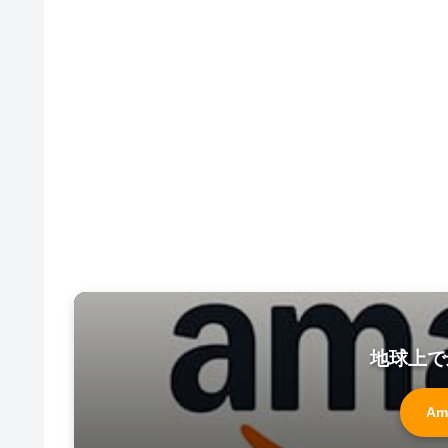
地球上で
Am