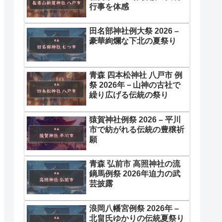
行事を体感
田名部神社例大祭 2026 –
豪華絢爛な下北の夏祭り
青森 四本松神社 八戸市 例
祭 2026年－山神の古社で
繰り広げる伝統の祭り
猿賀神社例祭 2026 – 平川
市で紡がれる伝統の豊穣祈
願
青森 弘前市 高照神社の流
鏑馬例祭 2026年迫力の武
芸披露
浪岡八幡宮例祭 2026年 –
北畠氏ゆかりの伝統夏祭り