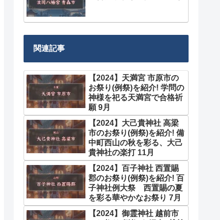
関連記事
【2024】天満宮 市原市の
お祭り(例祭)を紹介! 学問の
神様を祀る天満宮で合格祈
願 9月
【2024】大己貴神社 高梁
市のお祭り(例祭)を紹介! 備
中町西山の秋を彩る、大己
貴神社の楽打 11月
【2024】百子神社 西置賜
郡のお祭り(例祭)を紹介! 百
子神社例大祭 西置賜の夏
を彩る華やかなお祭り 7月
【2024】御霊神社 越前市