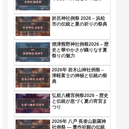
於呂神社例祭 2026 – 浜松
市の伝統と夏の祈りの祭典
焼津熊野神社例祭2026 – 歴
史と華やかさが織りなす夏
祭りの魅力
2026年 岩木山神社例祭 –
津軽富士の神秘と伝統の祭
典
弘前八幡宮例祭2026－歴史
と伝統が息づく夏の宵宮ま
つり
2026年 八戸 長者山新羅神
社例祭 ― 豊作祈願の伝統