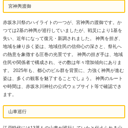
宮神輿渡御
赤坂氷川祭のハイライトの一つが、宮神輿の渡御です。か
つては2基の神輿が巡行していましたが、戦災により1基を
失い、近年になって復元・新調されました。 神輿を担ぎ、
地域を練り歩く姿は、地域住民の信仰心の深さと、祭礼へ
の熱意を象徴する圧巻の光景です。 神輿の担ぎ手は、地域
住民や関係者で構成され、その数は年々増加傾向にありま
す。 2025年も、都心のビル群を背景に、力強く神輿が進む
姿は、多くの観客を魅了することでしょう。 神輿のルート
や時間は、赤坂氷川神社の公式ウェブサイト等で確認でき
ます。
山車巡行
江戸時代には13基もの山車が巡行していたと伝えられる山