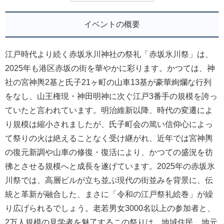
イベントの概要
江戸時代より続く赤坂氷川神社の祭礼「赤坂氷川祭」は、
2025年も港区赤坂の街を華やかに彩ります。かつては、神
社の宮神輿2基と氏子21ヶ町の山車13基が豪華絢爛な行列
をなし、山王権現・神田明神に次ぐ江戸3番手の規模を誇っ
ていたと言われています。明治維新以降、時代の変遷によ
り規模は縮小されましたが、氏子町会の篤い信仰心によっ
て祭りの火は絶えることなく受け継がれ、近年では宮神輿
の復元新調や山車の修復・復活により、かつての盛況を彷
彿とさせる規模へと成長を遂げています。2025年の赤坂氷
川祭では、高層ビルが立ち並ぶ現代の街並みを背景に、伝
統と革新が融合した、まさに「令和の江戸祭礼絵巻」が繰
り広げられるでしょう。老若男女3000名以上の参加者と、
2万人規模の見学者を魅了するこの祭りは、地域住民、地元