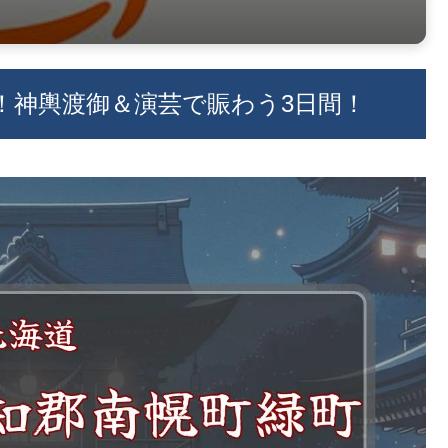
願！神輿渡御＆演芸で賑わう3日間！