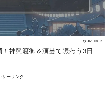
2025.08.07
祈願！神輿渡御＆演芸で賑わう3日
ンサーリンク