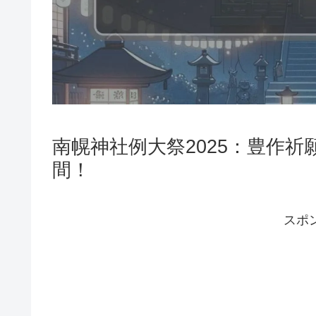
南幌神社例大祭2025：豊作
間！
スポ