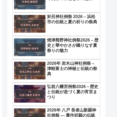
於呂神社例祭 2026 – 浜松
市の伝統と夏の祈りの祭典
焼津熊野神社例祭2026 – 歴
史と華やかさが織りなす夏
祭りの魅力
2026年 岩木山神社例祭 –
津軽富士の神秘と伝統の祭
典
弘前八幡宮例祭2026－歴史
と伝統が息づく夏の宵宮ま
つり
2026年 八戸 長者山新羅神
社例祭 ― 豊作祈願の伝統