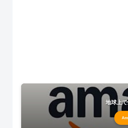
地球上で
Am