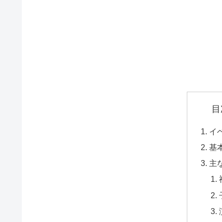
目
イ
基
主