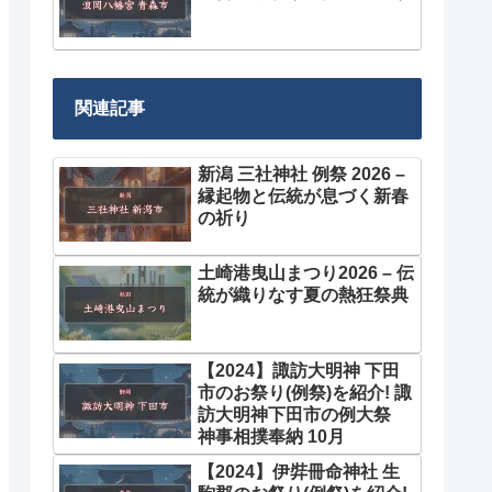
関連記事
新潟 三社神社 例祭 2026 –
縁起物と伝統が息づく新春
の祈り
土崎港曳山まつり2026 – 伝
統が織りなす夏の熱狂祭典
【2024】諏訪大明神 下田
市のお祭り(例祭)を紹介! 諏
訪大明神下田市の例大祭
神事相撲奉納 10月
【2024】伊弉冊命神社 生