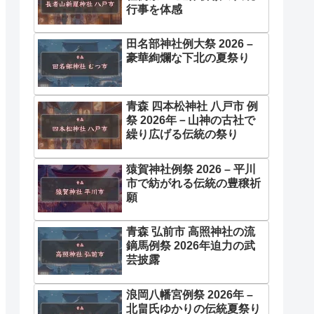
行事を体感
田名部神社例大祭 2026 –
豪華絢爛な下北の夏祭り
青森 四本松神社 八戸市 例
祭 2026年－山神の古社で
繰り広げる伝統の祭り
猿賀神社例祭 2026 – 平川
市で紡がれる伝統の豊穣祈
願
青森 弘前市 高照神社の流
鏑馬例祭 2026年迫力の武
芸披露
浪岡八幡宮例祭 2026年 –
北畠氏ゆかりの伝統夏祭り