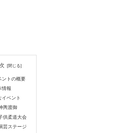
次
ベントの概要
本情報
なイベント
神輿渡御
子供柔道大会
演芸ステージ