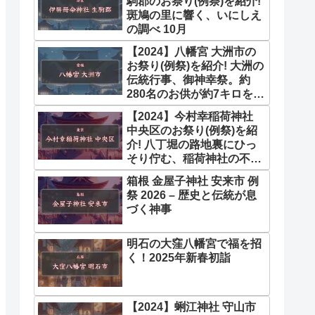
駒郡のお祭り(例祭)を紹介!
斑鳩の里に響く、いにしえ
の調べ 10月
【2024】八幡宮 大洲市の
お祭り(例祭)を紹介! 大洲の
伝統行事、御神幸祭。約
280名のお供が約7キロを巡
幸。 11月
【2024】今村幸稲荷神社
中央区のお祭り(例祭)を紹
介! 八丁堀の路地裏にひっ
そり佇む、稲荷神社の不思
議な物語
箱根 金屋子神社 安来市 例
祭 2026 – 歴史と伝統が息
づく神事
明石の大窪八幡宮で福を招
く！2025年新春初詣
【2024】蜊江神社 守山市