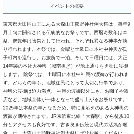
イベントの概要
東京都大田区山王にある大森山王熊野神社例大祭は、毎年9
月上旬に開催される伝統的なお祭りです。西暦奇数年は本
祭、偶数年は陰祭として行われ、それぞれ異なる神事が執
り行われます。本祭では、金曜と土曜日に本社中神輿が氏
子町内を巡行し、お旅所で一泊。そして日曜日には、大正
14年製の本社大神輿（城南担ぎ）が池上通りを勇壮に渡御
します。 陰祭では、土曜日に本社中神輿の渡御が行われま
す。どちらの年も、地域住民にとって大切な行事であり、
神輿の渡御は迫力満点。 神輿の渡御以外にも、お囃子や露
店など、地域全体が一体となって盛り上がるお祭りです。
2025年は本祭の年となるため、特に見応えのある大神輿の
渡御が期待されます。JR京浜東北線「大森駅」から徒歩10
分とアクセスも良好です。古き良き伝統と現代の活気が融
合した、大森山王熊野神社例大祭にぜひお越しください！