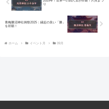
2025年！世界一の四尺玉が炸裂！片貝まつ
り
青梅勝沼神社例祭2025：縁起の良い「勝」
を祈願！
ホーム
イベント月
09月