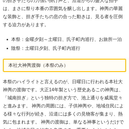
の担ぎ手たちの力強い掛け声と、沿道からの盛大な拍手
は、まさに祭り本番の雰囲気を醸し出します。神輿の華麗
な装飾と、担ぎ手たちの息の合った動きは、見る者を圧倒
する迫力があります。
本祭：金曜夕刻～土曜日、氏子町内巡行、お旅所一泊
陰祭：土曜日夕刻、氏子町内巡行
本社大神輿渡御（本祭のみ）
本祭のハイライトと言えるのが、日曜日に行われる本社大
神輿の渡御です。大正14年製という歴史あるこの神輿は、
「城南担ぎ」という独特の担ぎ方で、池上通りを威風堂々
と進みます。 神輿の周囲には、子供神輿や、地域住民によ
る様々な行列が続き、沿道には多くの見物客が集まり、熱
気に包まれます。 神輿の渡御は、単なる神事というだけで