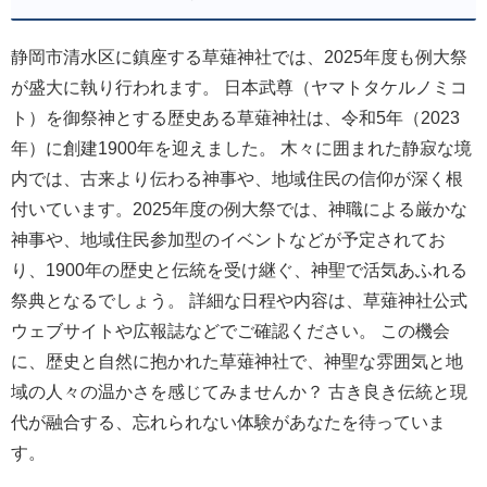
静岡市清水区に鎮座する草薙神社では、2025年度も例大祭
が盛大に執り行われます。 日本武尊（ヤマトタケルノミコ
ト）を御祭神とする歴史ある草薙神社は、令和5年（2023
年）に創建1900年を迎えました。 木々に囲まれた静寂な境
内では、古来より伝わる神事や、地域住民の信仰が深く根
付いています。2025年度の例大祭では、神職による厳かな
神事や、地域住民参加型のイベントなどが予定されてお
り、1900年の歴史と伝統を受け継ぐ、神聖で活気あふれる
祭典となるでしょう。 詳細な日程や内容は、草薙神社公式
ウェブサイトや広報誌などでご確認ください。 この機会
に、歴史と自然に抱かれた草薙神社で、神聖な雰囲気と地
域の人々の温かさを感じてみませんか？ 古き良き伝統と現
代が融合する、忘れられない体験があなたを待っていま
す。