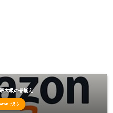
最大級の品揃え
azonで見る