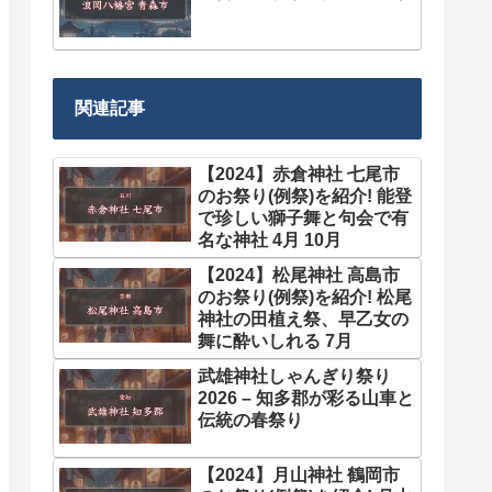
関連記事
【2024】赤倉神社 七尾市
のお祭り(例祭)を紹介! 能登
で珍しい獅子舞と句会で有
名な神社 4月 10月
【2024】松尾神社 高島市
のお祭り(例祭)を紹介! 松尾
神社の田植え祭、早乙女の
舞に酔いしれる 7月
武雄神社しゃんぎり祭り
2026 – 知多郡が彩る山車と
伝統の春祭り
【2024】月山神社 鶴岡市