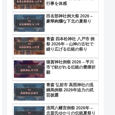
行事を体感
田名部神社例大祭 2026 –
豪華絢爛な下北の夏祭り
青森 四本松神社 八戸市 例
祭 2026年－山神の古社で
繰り広げる伝統の祭り
猿賀神社例祭 2026 – 平川
市で紡がれる伝統の豊穣祈
願
青森 弘前市 高照神社の流
鏑馬例祭 2026年迫力の武
芸披露
浪岡八幡宮例祭 2026年 –
北畠氏ゆかりの伝統夏祭り