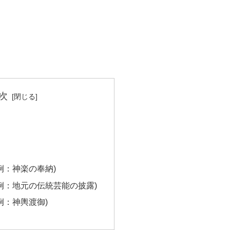
次
 例：神楽の奉納)
 例：地元の伝統芸能の披露)
 例：神輿渡御)