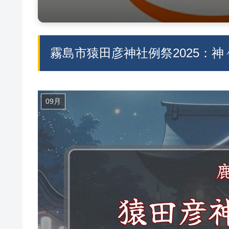
霧島市猿田彦神社例祭2025：
09月