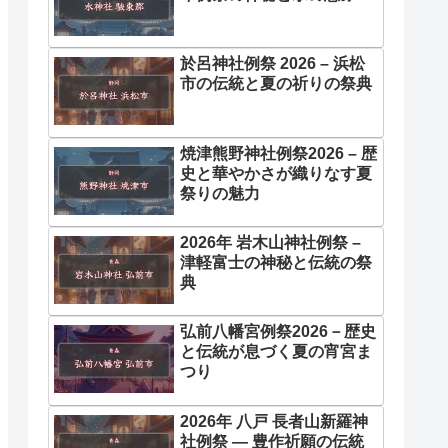
於呂神社例祭 2026 – 浜松
市の伝統と夏の祈りの祭典
焼津熊野神社例祭2026 – 歴
史と華やかさが織りなす夏
祭りの魅力
2026年 岩木山神社例祭 –
津軽富士の神秘と伝統の祭
典
弘前八幡宮例祭2026－歴史
と伝統が息づく夏の宵宮ま
つり
2026年 八戸 長者山新羅神
社例祭 ― 豊作祈願の伝統