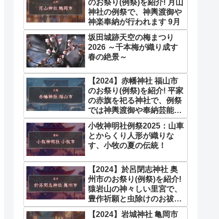
のお祭り(例祭)を紹介! 月山
神社の例祭で、神輿渡御や
神楽奉納が行われます 9月
坂田城跡天空の梅まつり
2026 ～千本梅が織り成す
春の絶景～
【2024】赤幡神社 福山市
のお祭り(例祭)を紹介! 平家
の赤旗を祀る神社で、例祭
では神輿渡御や奉納芸能が
行われます。 10月
小牧神明社例祭2025：山車
とからくり人形が織りな
す、小牧の夏の伝統！
【2024】於呂閉志神社 奥
州市のお祭り(例祭)を紹介!
猿岩山の神々しい里宮で、
豊作祈願と虫除けのお祓い
4月
【2024】岩城神社 亀岡市