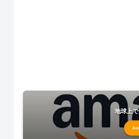
地球上で
Am