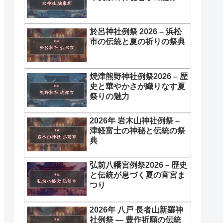
於呂神社例祭 2026 – 浜松
市の伝統と夏の祈りの祭典
焼津熊野神社例祭2026 – 歴
史と華やかさが織りなす夏
祭りの魅力
2026年 岩木山神社例祭 –
津軽富士の神秘と伝統の祭
典
弘前八幡宮例祭2026－歴史
と伝統が息づく夏の宵宮ま
つり
2026年 八戸 長者山新羅神
社例祭 ― 豊作祈願の伝統