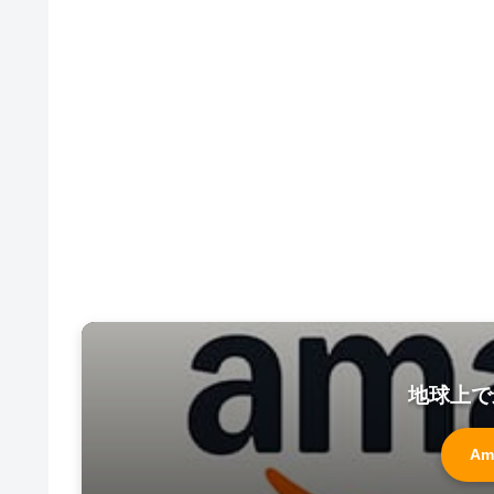
地球上で
Am