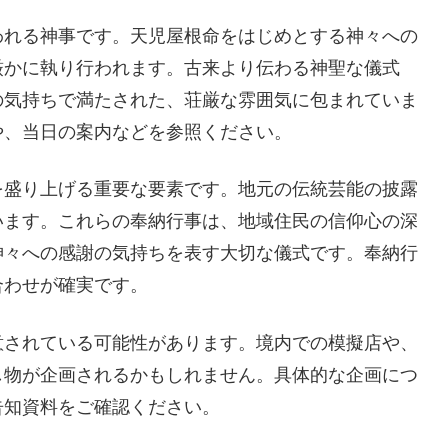
われる神事です。天児屋根命をはじめとする神々への
厳かに執り行われます。古来より伝わる神聖な儀式
の気持ちで満たされた、荘厳な雰囲気に包まれていま
や、当日の案内などを参照ください。
を盛り上げる重要な要素です。地元の伝統芸能の披露
います。これらの奉納行事は、地域住民の信仰心の深
神々への感謝の気持ちを表す大切な儀式です。奉納行
合わせが確実です。
意されている可能性があります。境内での模擬店や、
し物が企画されるかもしれません。具体的な企画につ
告知資料をご確認ください。