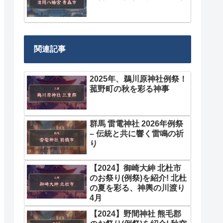
関連記事
2025年、鵜川原神社例祭！
菰野町の秋を彩る神事
群馬 雷電神社 2026年例祭
– 伝統と共に響く雷鳴の祈
り
【2024】御崎大紳 北杜市
のお祭り(例祭)を紹介! 北杜
の夏を彩る、神輿の川渡り
4月
【2024】野間神社 熊毛郡