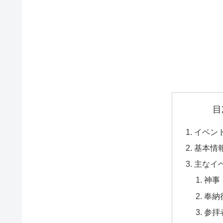
目
イベン
基本情
主なイ
神事
奉納
参拝