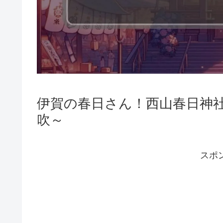
伊賀の春日さん！西山春日神社
吹～
スポ