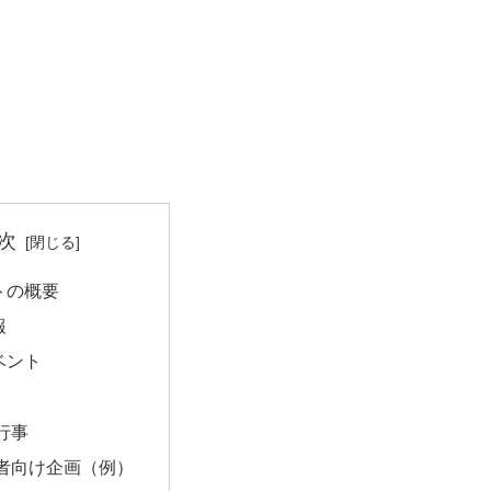
次
トの概要
報
ベント
行事
者向け企画（例）