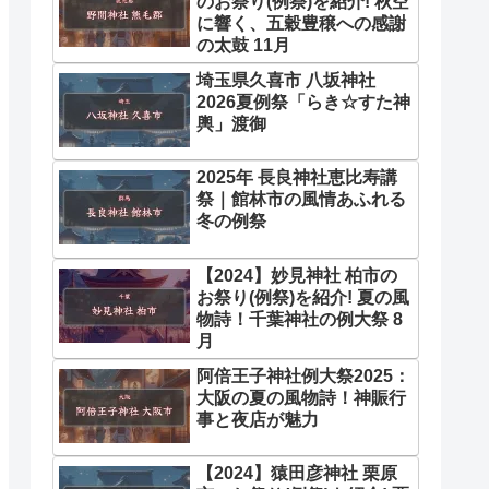
のお祭り(例祭)を紹介! 秋空
に響く、五穀豊穣への感謝
の太鼓 11月
埼玉県久喜市 八坂神社
2026夏例祭「らき☆すた神
輿」渡御
2025年 長良神社恵比寿講
祭｜館林市の風情あふれる
冬の例祭
【2024】妙見神社 柏市の
お祭り(例祭)を紹介! 夏の風
物詩！千葉神社の例大祭 8
月
阿倍王子神社例大祭2025：
大阪の夏の風物詩！神賑行
事と夜店が魅力
【2024】猿田彦神社 栗原