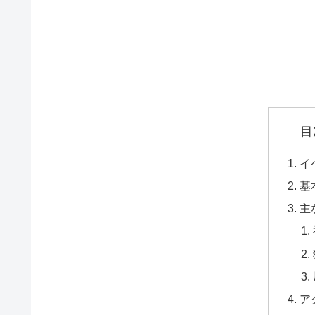
目
イ
基
主
ア