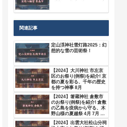
関連記事
定山渓神社雪灯路2025：幻
想的な雪の芸術祭！
【2024】大川神社 市左京
区のお祭り(例祭)を紹介! 京
都の夏を彩る、千年の歴史
を持つ神事 8月
【2024】箸蔵神社 倉敷市
のお祭り(例祭)を紹介! 倉敷
の乙島を疫病から守る、木
野山様の夏越祭 4月 7月 10
月
【2024】出雲大社松山分祠