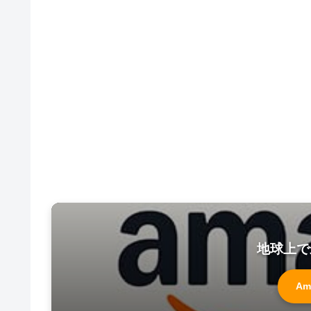
地球上で
Am