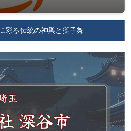
の秋に彩る伝統の神輿と獅子舞