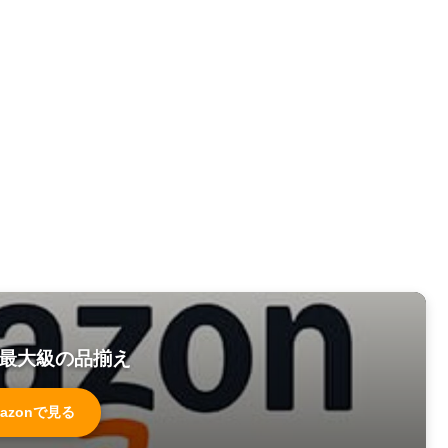
最大級の品揃え
azonで見る