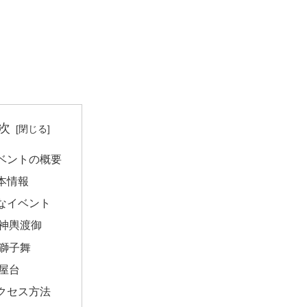
次
ベントの概要
本情報
なイベント
神輿渡御
獅子舞
屋台
クセス方法