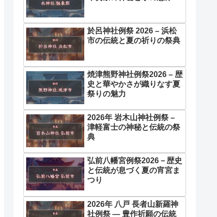
於呂神社例祭 2026 – 浜松
市の伝統と夏の祈りの祭典
焼津熊野神社例祭2026 – 歴
史と華やかさが織りなす夏
祭りの魅力
2026年 岩木山神社例祭 –
津軽富士の神秘と伝統の祭
典
弘前八幡宮例祭2026－歴史
と伝統が息づく夏の宵宮ま
つり
2026年 八戸 長者山新羅神
社例祭 ― 豊作祈願の伝統