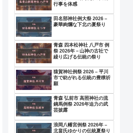
行事を体感
田名部神社例大祭 2026 –
豪華絢爛な下北の夏祭り
青森 四本松神社 八戸市 例
祭 2026年－山神の古社で
繰り広げる伝統の祭り
猿賀神社例祭 2026 – 平川
市で紡がれる伝統の豊穣祈
願
青森 弘前市 高照神社の流
鏑馬例祭 2026年迫力の武
芸披露
浪岡八幡宮例祭 2026年 –
北畠氏ゆかりの伝統夏祭り