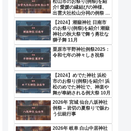
松山市のお祭り(例祭)を紹
介! 愛媛の縁結びの神様、
出雲大社松山分祠の例祭 11
月
【2024】潮嶽神社 日南市
のお祭り(例祭)を紹介! 潮嶽
神社の秋大祭で舞う勇壮な
獅子舞 11月
栗原市平野神社例祭2025：
令和七年の神々しき祝祭
【2024】めでた神社 浜松
市のお祭り(例祭)を紹介! 浜
松のめでた神社で、神楽や
舞が奉納される例大祭 10月
2026年 宮城 仙台八坂神社
例祭 – 岩切の夏祭りで賑わ
う伝統行事
2026年 岐阜 白山中居神社