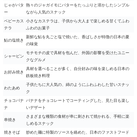
じゃがバタ
熱々のジャガイモにバターをたっぷりと溶かしたシンプル
ー
ながら人気のスナック
ベビーカス
小さなカステラは、子供から大人まで楽しめる甘くてふわ
テラ
ふわのお菓子
新鮮な鮎を丸ごと塩で焼いた、香ばしさが特徴の日本の夏
鮎の塩焼き
の味覚
モチモチの皮で具材を包んだ、外国の影響を受けたユニー
シャーピン
クなグルメ
具材を選べることが多く、自分好みの味を楽しめる日本の
お好み焼き
鉄板焼き料理
子供たちに大人気の、綿のようにふわふわした甘いスナッ
わたあめ
ク
チョコバナ
バナナをチョコレートでコーティングした、見た目も楽し
ナ
いデザート
さまざまな種類の食材が串に刺されて焼かれる、手軽に楽
串焼き
しめるスナック
焼きそば
炒めた麺に特製のソースを絡めた、日本のファストフード