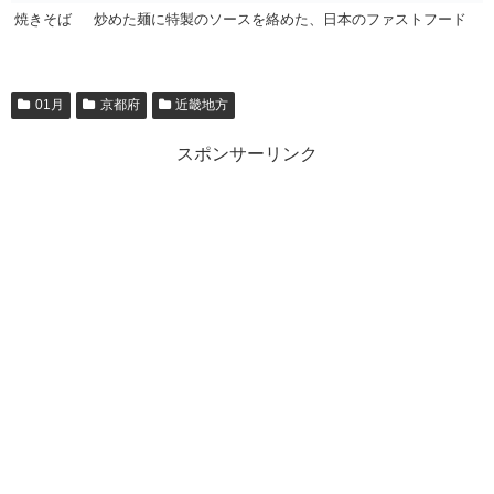
焼きそば
炒めた麺に特製のソースを絡めた、日本のファストフード
01月
京都府
近畿地方
スポンサーリンク