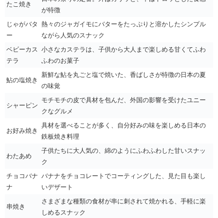
たこ焼き
が特徴
じゃがバタ
熱々のジャガイモにバターをたっぷりと溶かしたシンプル
ー
ながら人気のスナック
ベビーカス
小さなカステラは、子供から大人まで楽しめる甘くてふわ
テラ
ふわのお菓子
新鮮な鮎を丸ごと塩で焼いた、香ばしさが特徴の日本の夏
鮎の塩焼き
の味覚
モチモチの皮で具材を包んだ、外国の影響を受けたユニー
シャーピン
クなグルメ
具材を選べることが多く、自分好みの味を楽しめる日本の
お好み焼き
鉄板焼き料理
子供たちに大人気の、綿のようにふわふわした甘いスナッ
わたあめ
ク
チョコバナ
バナナをチョコレートでコーティングした、見た目も楽し
ナ
いデザート
さまざまな種類の食材が串に刺されて焼かれる、手軽に楽
串焼き
しめるスナック