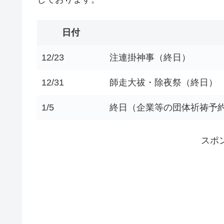
日付
12/23
注連掛神事（終日）
12/31
師走大祓・除夜祭（終日）
1/5
終日（企業等の団体祈祷予
スポ