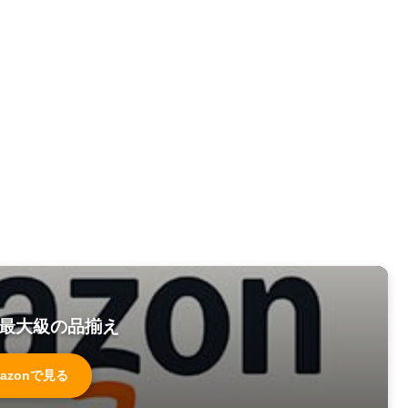
最大級の品揃え
azonで見る