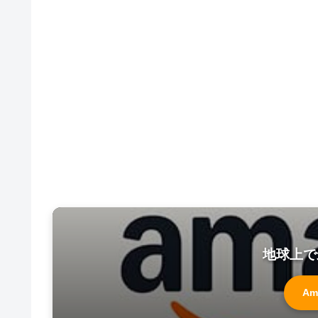
地球上で
Am