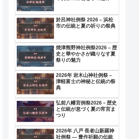
於呂神社例祭 2026 – 浜松
市の伝統と夏の祈りの祭典
焼津熊野神社例祭2026 – 歴
史と華やかさが織りなす夏
祭りの魅力
2026年 岩木山神社例祭 –
津軽富士の神秘と伝統の祭
典
弘前八幡宮例祭2026－歴史
と伝統が息づく夏の宵宮ま
つり
2026年 八戸 長者山新羅神
社例祭 ― 豊作祈願の伝統