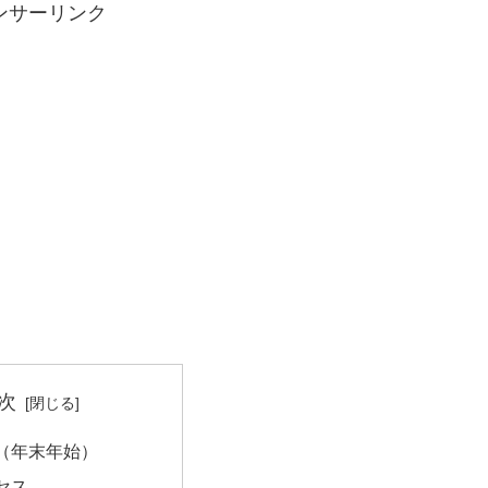
ンサーリンク
次
（年末年始）
セス