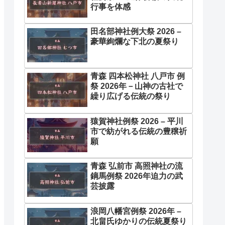
行事を体感
田名部神社例大祭 2026 –
豪華絢爛な下北の夏祭り
青森 四本松神社 八戸市 例
祭 2026年－山神の古社で
繰り広げる伝統の祭り
猿賀神社例祭 2026 – 平川
市で紡がれる伝統の豊穣祈
願
青森 弘前市 高照神社の流
鏑馬例祭 2026年迫力の武
芸披露
浪岡八幡宮例祭 2026年 –
北畠氏ゆかりの伝統夏祭り