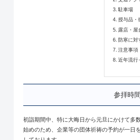
駐車場
授与品・
露店・屋
防寒に対
注意事項
近年流行
参拝時
初詣期間中、特に大晦日から元旦にかけて多数
始めのため、企業等の団体祈祷の予約が一日
しております。