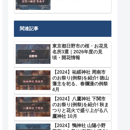
関連記事
東京都日野市の桜・お花見
名所3選｜2026年度の見
頃・開花情報
【2024】祐綏神社 周南市
のお祭り(例祭)を紹介! 徳山
藩主を祀る、春爛漫の例祭
4月
【2024】八鷹神社 下関市
のお祭り(例祭)を紹介! 秋ま
つりと花火で盛り上がる八
鷹神社 10月
【2024】鴨神社 山陽小野