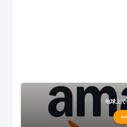
地球上で
Am