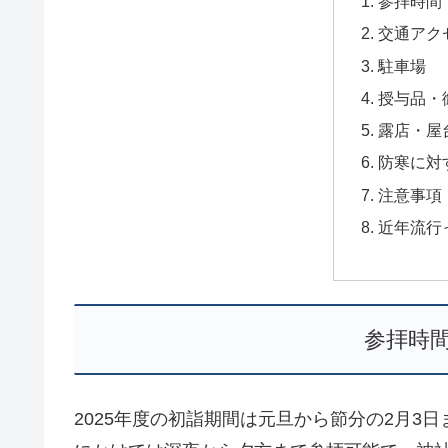
参拝時間
交通アク
駐車場
授与品・
露店・屋
防寒に対
注意事項
近年流行
参拝時
2025年度の初詣期間は元旦から節分の2月3