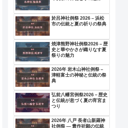
於呂神社例祭 2026 – 浜松
市の伝統と夏の祈りの祭典
焼津熊野神社例祭2026 – 歴
史と華やかさが織りなす夏
祭りの魅力
2026年 岩木山神社例祭 –
津軽富士の神秘と伝統の祭
典
弘前八幡宮例祭2026－歴史
と伝統が息づく夏の宵宮ま
つり
2026年 八戸 長者山新羅神
社例祭 ― 豊作祈願の伝統