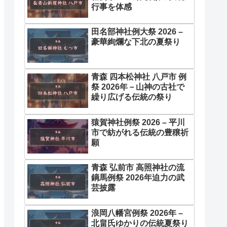
行事を体感
田名部神社例大祭 2026 –
豪華絢爛な下北の夏祭り
青森 四本松神社 八戸市 例
祭 2026年－山神の古社で
繰り広げる伝統の祭り
猿賀神社例祭 2026 – 平川
市で紡がれる伝統の豊穣祈
願
青森 弘前市 高照神社の流
鏑馬例祭 2026年迫力の武
芸披露
浪岡八幡宮例祭 2026年 –
北畠氏ゆかりの伝統夏祭り