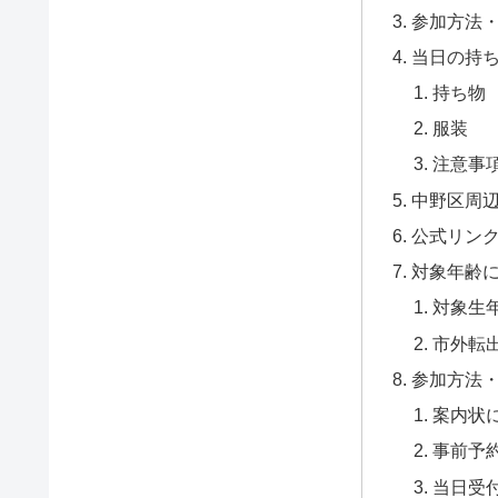
参加方法
当日の持
持ち物
服装
注意事
中野区周
公式リン
対象年齢
対象生
市外転
参加方法
案内状
事前予
当日受