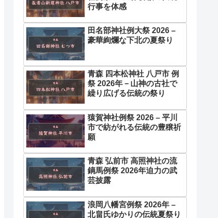
行事を体感
田名部神社例大祭 2026 –
豪華絢爛な下北の夏祭り
青森 四本松神社 八戸市 例
祭 2026年－山神の古社で
繰り広げる伝統の祭り
猿賀神社例祭 2026 – 平川
市で紡がれる伝統の豊穣祈
願
青森 弘前市 高照神社の流
鏑馬例祭 2026年迫力の武
芸披露
浪岡八幡宮例祭 2026年 –
北畠氏ゆかりの伝統夏祭り