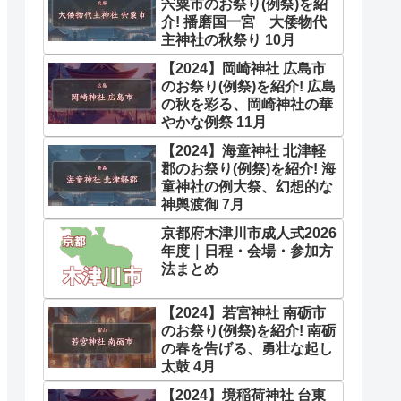
宍粟市のお祭り(例祭)を紹
介! 播磨国一宮 大倭物代
主神社の秋祭り 10月
【2024】岡崎神社 広島市
のお祭り(例祭)を紹介! 広島
の秋を彩る、岡崎神社の華
やかな例祭 11月
【2024】海童神社 北津軽
郡のお祭り(例祭)を紹介! 海
童神社の例大祭、幻想的な
神輿渡御 7月
京都府木津川市成人式2026
年度｜日程・会場・参加方
法まとめ
【2024】若宮神社 南砺市
のお祭り(例祭)を紹介! 南砺
の春を告げる、勇壮な起し
太鼓 4月
【2024】境稲荷神社 台東