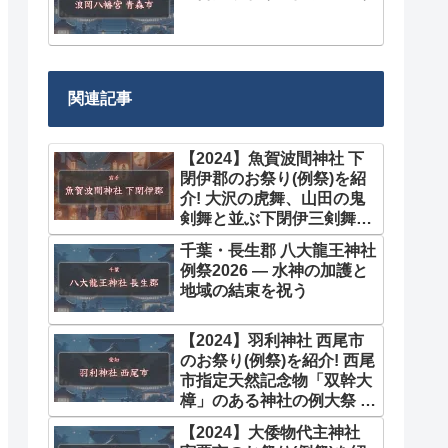
関連記事
【2024】魚賀波間神社 下
閉伊郡のお祭り(例祭)を紹
介! 大沢の虎舞、山田の鬼
剣舞と並ぶ下閉伊三剣舞の
一つ 8月
千葉・長生郡 八大龍王神社
例祭2026 ― 水神の加護と
地域の結束を祝う
【2024】羽利神社 西尾市
のお祭り(例祭)を紹介! 西尾
市指定天然記念物「双幹大
樟」のある神社の例大祭 10
月
【2024】大倭物代主神社