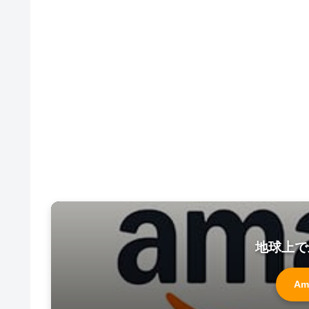
地球上で
Am