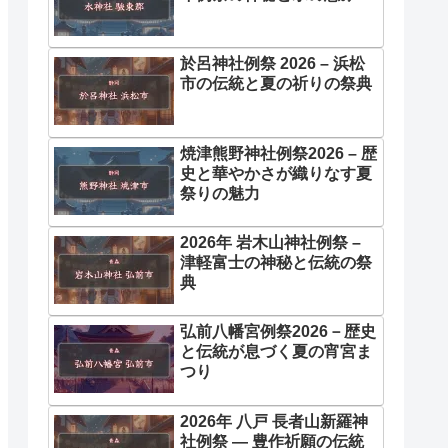
於呂神社例祭 2026 – 浜松
市の伝統と夏の祈りの祭典
焼津熊野神社例祭2026 – 歴
史と華やかさが織りなす夏
祭りの魅力
2026年 岩木山神社例祭 –
津軽富士の神秘と伝統の祭
典
弘前八幡宮例祭2026－歴史
と伝統が息づく夏の宵宮ま
つり
2026年 八戸 長者山新羅神
社例祭 ― 豊作祈願の伝統