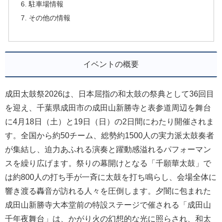
駐車場情報
その他の情報
イベントの概要
成田太鼓祭2026は、日本屈指の和太鼓の祭典として36回目
を迎え、千葉県成田市の成田山新勝寺と表参道周辺を舞台
に4月18日（土）と19日（日）の2日間にわたり開催されま
す。全国から約50チーム、総勢約1500人の実力派太鼓奏者
が集結し、迫力あふれる演奏と躍動感溢れるパフォーマン
スを繰り広げます。祭りの幕開けとなる「千願華太鼓」で
は約800人の打ち手が一斉に太鼓を打ち鳴らし、会場全体に
響き渡る轟音が訪れる人々を圧倒します。夕闇に包まれた
成田山新勝寺大本堂前の特設ステージで催される「成田山
千年夜舞台」は、かがり火の幻想的な光に照らされ、和太