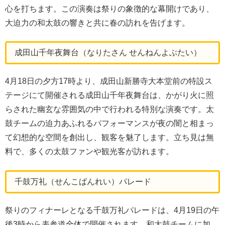
心を打ちます。この演奏は祭りの象徴的な幕開けであり、
大迫力の和太鼓の響きと共に春の訪れを告げます。
成田山千年夜舞台（なりたさん せんねんよぶたい）
4月18日の夕方17時より、成田山新勝寺大本堂前の特設ス
テージにて開催される成田山千年夜舞台は、かがり火に照
らされた幽玄な雰囲気の中で行われる特別な演奏です。太
鼓チームの迫力あふれるパフォーマンスが夜の闇と相まっ
て幻想的な空間を創出し、観客を魅了します。立ち見は無
料で、多くの太鼓ファンや観光客が訪れます。
千鼓万礼（せんこばんれい）パレード
祭りのフィナーレとなる千鼓万礼パレードは、4月19日の午
後3時から表参道全体で開催されます。和太鼓チームに加