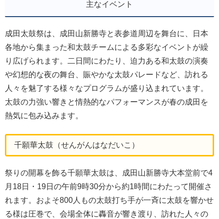
主なイベント
成田太鼓祭は、成田山新勝寺と表参道周辺を舞台に、日本
各地から集まった和太鼓チームによる多彩なイベントが繰
り広げられます。二日間にわたり、迫力ある和太鼓の演奏
や幻想的な夜の舞台、賑やかな太鼓パレードなど、訪れる
人々を魅了する様々なプログラムが盛り込まれています。
太鼓の力強い響きと情熱的なパフォーマンスが春の成田を
熱気に包み込みます。
千願華太鼓（せんがんはなだいこ）
祭りの開幕を飾る千願華太鼓は、成田山新勝寺大本堂前で4
月18日・19日の午前9時30分から約1時間にわたって開催さ
れます。およそ800人もの太鼓打ち手が一斉に太鼓を響かせ
る様は圧巻で、会場全体に轟音が響き渡り、訪れた人々の