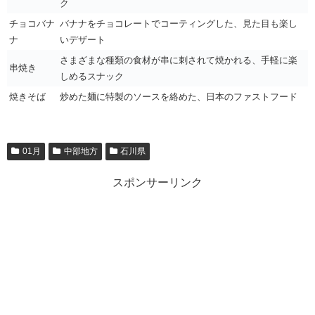
ク
チョコバナ
バナナをチョコレートでコーティングした、見た目も楽し
ナ
いデザート
さまざまな種類の食材が串に刺されて焼かれる、手軽に楽
串焼き
しめるスナック
焼きそば
炒めた麺に特製のソースを絡めた、日本のファストフード
01月
中部地方
石川県
スポンサーリンク