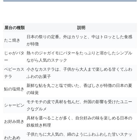
屋台の種類
説明
日本の祭りの定番。外はカリッと、中はトロッとした食感
たこ焼き
が特徴
じゃがバタ
熱々のジャガイモにバターをたっぷりと溶かしたシンプル
ー
ながら人気のスナック
ベビーカス
小さなカステラは、子供から大人まで楽しめる甘くてふわ
テラ
ふわのお菓子
新鮮な鮎を丸ごと塩で焼いた、香ばしさが特徴の日本の夏
鮎の塩焼き
の味覚
モチモチの皮で具材を包んだ、外国の影響を受けたユニー
シャーピン
クなグルメ
具材を選べることが多く、自分好みの味を楽しめる日本の
お好み焼き
鉄板焼き料理
子供たちに大人気の、綿のようにふわふわした甘いスナッ
わたあめ