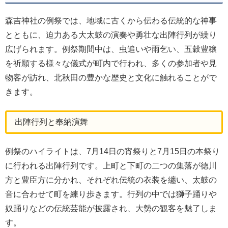
森吉神社の例祭では、地域に古くから伝わる伝統的な神事
とともに、迫力ある大太鼓の演奏や勇壮な出陣行列が繰り
広げられます。例祭期間中は、虫追いや雨乞い、五穀豊穣
を祈願する様々な儀式が町内で行われ、多くの参加者や見
物客が訪れ、北秋田の豊かな歴史と文化に触れることがで
きます。
出陣行列と奉納演舞
例祭のハイライトは、7月14日の宵祭りと7月15日の本祭り
に行われる出陣行列です。上町と下町の二つの集落が徳川
方と豊臣方に分かれ、それぞれ伝統の衣装を纏い、太鼓の
音に合わせて町を練り歩きます。行列の中では獅子踊りや
奴踊りなどの伝統芸能が披露され、大勢の観客を魅了しま
す。