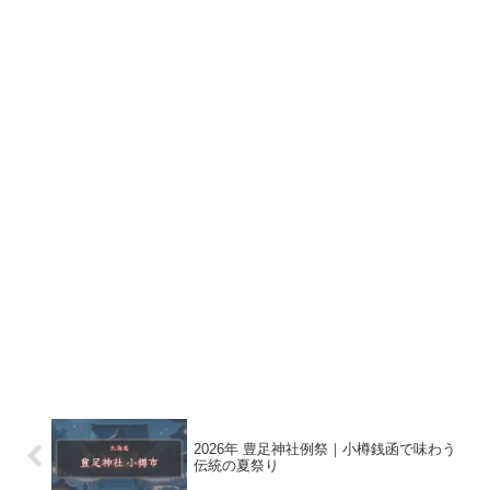
2026年 豊足神社例祭｜小樽銭函で味わう
伝統の夏祭り