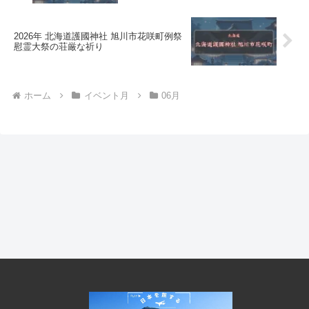
2026年 北海道護國神社 旭川市花咲町例祭
慰霊大祭の荘厳な祈り
ホーム
イベント月
06月