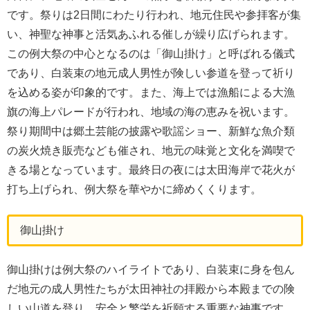
です。祭りは2日間にわたり行われ、地元住民や参拝客が集
い、神聖な神事と活気あふれる催しが繰り広げられます。
この例大祭の中心となるのは「御山掛け」と呼ばれる儀式
であり、白装束の地元成人男性が険しい参道を登って祈り
を込める姿が印象的です。また、海上では漁船による大漁
旗の海上パレードが行われ、地域の海の恵みを祝います。
祭り期間中は郷土芸能の披露や歌謡ショー、新鮮な魚介類
の炭火焼き販売なども催され、地元の味覚と文化を満喫で
きる場となっています。最終日の夜には太田海岸で花火が
打ち上げられ、例大祭を華やかに締めくくります。
御山掛け
御山掛けは例大祭のハイライトであり、白装束に身を包ん
だ地元の成人男性たちが太田神社の拝殿から本殿までの険
しい山道を登り、安全と繁栄を祈願する重要な神事です。