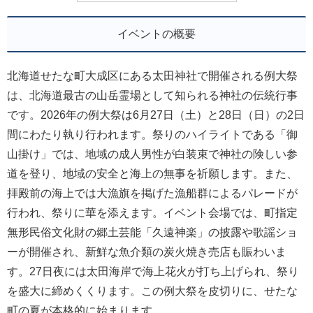
イベントの概要
北海道せたな町大成区にある太田神社で開催される例大祭
は、北海道最古の山岳霊場として知られる神社の伝統行事
です。2026年の例大祭は6月27日（土）と28日（日）の2日
間にわたり執り行われます。祭りのハイライトである「御
山掛け」では、地域の成人男性が白装束で神社の険しい参
道を登り、地域の安全と海上の無事を祈願します。また、
拝殿前の海上では大漁旗を掲げた漁船群によるパレードが
行われ、祭りに華を添えます。イベント会場では、町指定
無形民俗文化財の郷土芸能「久遠神楽」の披露や歌謡ショ
ーが開催され、新鮮な魚介類の炭火焼き売店も賑わいま
す。27日夜には太田海岸で海上花火が打ち上げられ、祭り
を盛大に締めくくります。この例大祭を皮切りに、せたな
町の夏が本格的に始まります。