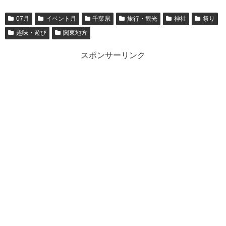
07月
イベント月
千葉県
旅行・観光
神社
祭り
趣味・遊び
関東地方
スポンサーリンク