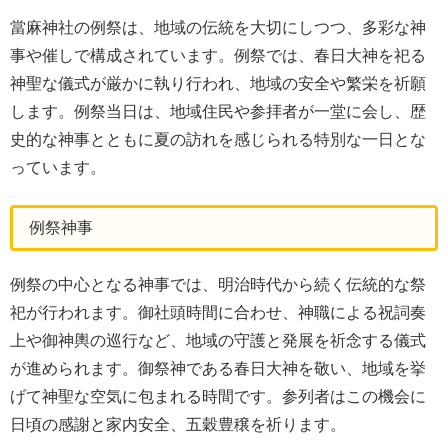
當麻神社の例祭は、地域の伝統を大切にしつつ、多彩な神
事や催しで構成されています。例祭では、春日大神を祀る
神聖な儀式が厳かに執り行われ、地域の安全や繁栄を祈願
します。例祭当日は、地域住民や参拝者が一堂に会し、歴
史的な神事とともに夏の訪れを感じられる特別な一日とな
っています。
例祭神事
例祭の中心となる神事では、明治時代から続く伝統的な祭
祀が行われます。御社頭時間に合わせ、神職による祝詞奏
上や御神輿の巡行など、地域の守護と発展を祈念する儀式
が進められます。御祭神である春日大神を敬い、地域を挙
げて神聖な空気に包まれる時間です。参列者はこの機会に
日頃の感謝と家内安全、五穀豊穣を祈ります。