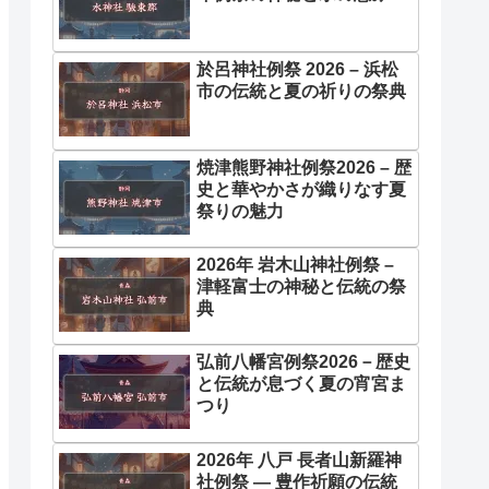
於呂神社例祭 2026 – 浜松
市の伝統と夏の祈りの祭典
焼津熊野神社例祭2026 – 歴
史と華やかさが織りなす夏
祭りの魅力
2026年 岩木山神社例祭 –
津軽富士の神秘と伝統の祭
典
弘前八幡宮例祭2026－歴史
と伝統が息づく夏の宵宮ま
つり
2026年 八戸 長者山新羅神
社例祭 ― 豊作祈願の伝統