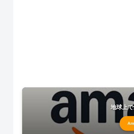
地球上で
Am