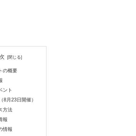
次
トの概要
報
ベント
（8月23日開催）
ス方法
情報
の情報