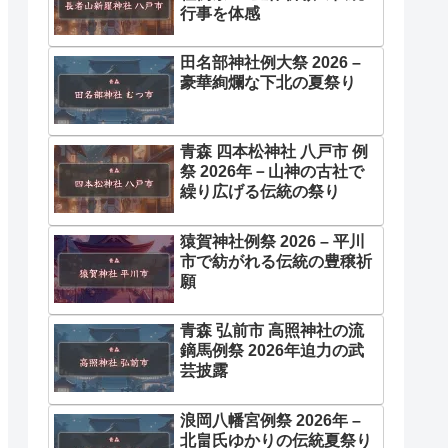
行事を体感
田名部神社例大祭 2026 –
豪華絢爛な下北の夏祭り
青森 四本松神社 八戸市 例
祭 2026年－山神の古社で
繰り広げる伝統の祭り
猿賀神社例祭 2026 – 平川
市で紡がれる伝統の豊穣祈
願
青森 弘前市 高照神社の流
鏑馬例祭 2026年迫力の武
芸披露
浪岡八幡宮例祭 2026年 –
北畠氏ゆかりの伝統夏祭り