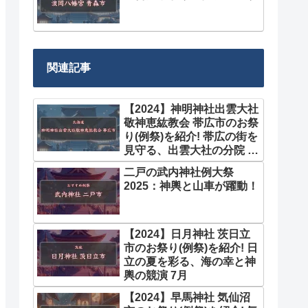
関連記事
【2024】神明神社出雲大社
敬神恵紘教会 帯広市のお祭
り(例祭)を紹介! 帯広の街を
見守る、出雲大社の分院 9
月
二戸の武内神社例大祭
2025：神輿と山車が躍動！
【2024】日月神社 茨日立
市のお祭り(例祭)を紹介! 日
立の夏を彩る、海の幸と神
輿の競演 7月
【2024】早馬神社 気仙沼