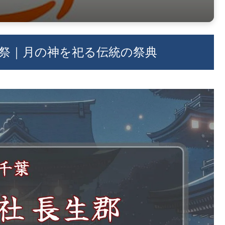
社例祭｜月の神を祀る伝統の祭典