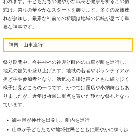
われます。子どもたちの健やかな成長と健康を祈るこの儀
式は、祭りの華やかなスタートを飾ります。多くの家族連
れが参加し、厳粛な神前での祈願は地域の伝統が息づく重
要な神事です。
神輿・山車巡行
祭り期間中、今井神社の神輿と町内の山車が町を巡行し、
地元の熱気を盛り上げます。地域の若者やボランティアが
担ぎ手や参加者となり、活気ある掛け声とともに練り歩く
様子は見どころの一つです。かつては露店や奉納舞台もあ
りましたが、近年は祈願に重点を置いた静かな祭礼となっ
ています。
御神輿が神社を出発し、町内を巡行
山車が子どもたちや地域住民とともに賑やかに練り歩