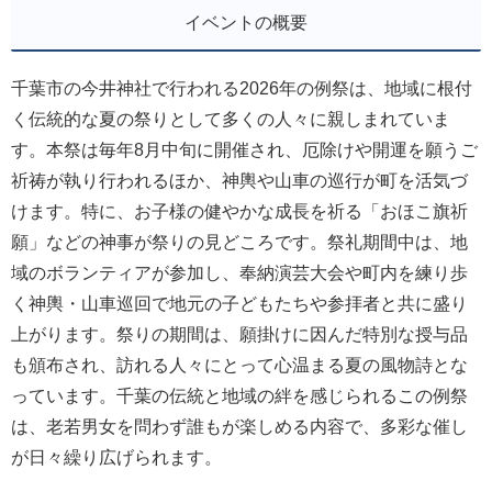
イベントの概要
千葉市の今井神社で行われる2026年の例祭は、地域に根付
く伝統的な夏の祭りとして多くの人々に親しまれていま
す。本祭は毎年8月中旬に開催され、厄除けや開運を願うご
祈祷が執り行われるほか、神輿や山車の巡行が町を活気づ
けます。特に、お子様の健やかな成長を祈る「おほこ旗祈
願」などの神事が祭りの見どころです。祭礼期間中は、地
域のボランティアが参加し、奉納演芸大会や町内を練り歩
く神輿・山車巡回で地元の子どもたちや参拝者と共に盛り
上がります。祭りの期間は、願掛けに因んだ特別な授与品
も頒布され、訪れる人々にとって心温まる夏の風物詩とな
っています。千葉の伝統と地域の絆を感じられるこの例祭
は、老若男女を問わず誰もが楽しめる内容で、多彩な催し
が日々繰り広げられます。