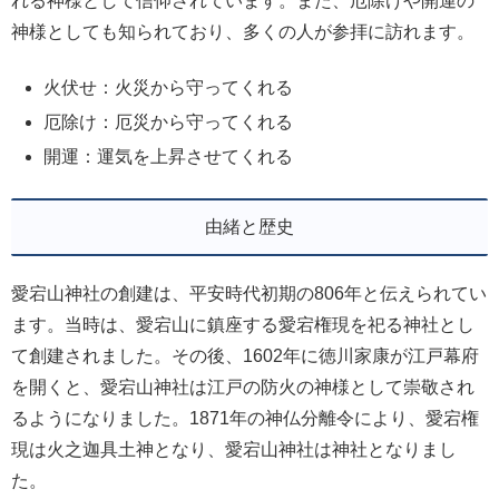
れる神様として信仰されています。また、厄除けや開運の
神様としても知られており、多くの人が参拝に訪れます。
火伏せ：火災から守ってくれる
厄除け：厄災から守ってくれる
開運：運気を上昇させてくれる
由緒と歴史
愛宕山神社の創建は、平安時代初期の806年と伝えられてい
ます。当時は、愛宕山に鎮座する愛宕権現を祀る神社とし
て創建されました。その後、1602年に徳川家康が江戸幕府
を開くと、愛宕山神社は江戸の防火の神様として崇敬され
るようになりました。1871年の神仏分離令により、愛宕権
現は火之迦具土神となり、愛宕山神社は神社となりまし
た。