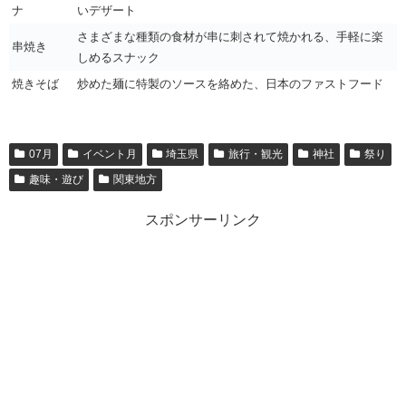
ナ
いデザート
さまざまな種類の食材が串に刺されて焼かれる、手軽に楽
串焼き
しめるスナック
焼きそば
炒めた麺に特製のソースを絡めた、日本のファストフード
07月
イベント月
埼玉県
旅行・観光
神社
祭り
趣味・遊び
関東地方
スポンサーリンク