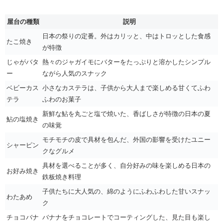
屋台の種類
説明
日本の祭りの定番。外はカリッと、中はトロッとした食感
たこ焼き
が特徴
じゃがバタ
熱々のジャガイモにバターをたっぷりと溶かしたシンプル
ー
ながら人気のスナック
ベビーカス
小さなカステラは、子供から大人まで楽しめる甘くてふわ
テラ
ふわのお菓子
新鮮な鮎を丸ごと塩で焼いた、香ばしさが特徴の日本の夏
鮎の塩焼き
の味覚
モチモチの皮で具材を包んだ、外国の影響を受けたユニー
シャーピン
クなグルメ
具材を選べることが多く、自分好みの味を楽しめる日本の
お好み焼き
鉄板焼き料理
子供たちに大人気の、綿のようにふわふわした甘いスナッ
わたあめ
ク
チョコバナ
バナナをチョコレートでコーティングした、見た目も楽し