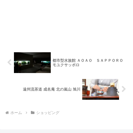
都市型水族館 ＡＯＡＯ ＳＡＰＰＯＲＯ
モユクサッポロ
遠州流茶道 成名庵 北の嵐山 旭川
ホーム
ショッピング