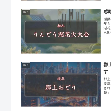
感
07月
感動
年も
湖花
ら9
郡
07月
す
郡上
要郡
され
祭」