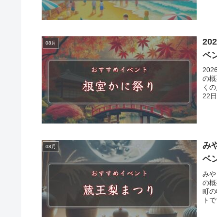
2
08月
ベ
20
の概
くの
22
み
08月
ベ
みや
の概
町の
トで