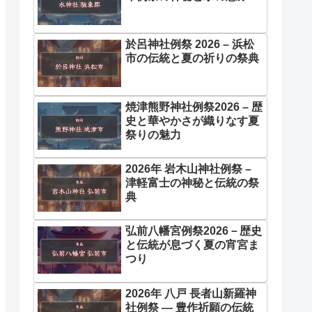
於呂神社例祭 2026 – 浜松
市の伝統と夏の祈りの祭典
焼津熊野神社例祭2026 – 歴
史と華やかさが織りなす夏
祭りの魅力
2026年 岩木山神社例祭 –
津軽富士の神秘と伝統の祭
典
弘前八幡宮例祭2026－歴史
と伝統が息づく夏の宵宮ま
つり
2026年 八戸 長者山新羅神
社例祭 ― 豊作祈願の伝統