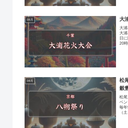
大
08月
大浦
大浦
日に
20
松
08月
穀
松尾
ベン
毎年
（土