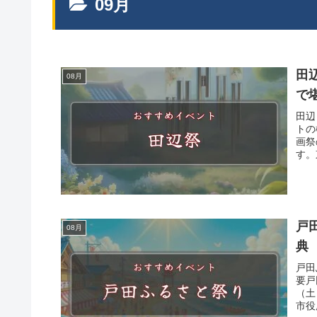
09月
田
08月
で
田辺
トの
画祭
す。
戸
08月
典
戸田
要戸
（土
市役