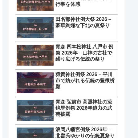
行事を体感
田名部神社例大祭 2026 –
豪華絢爛な下北の夏祭り
青森 四本松神社 八戸市 例
祭 2026年－山神の古社で
繰り広げる伝統の祭り
猿賀神社例祭 2026 – 平川
市で紡がれる伝統の豊穣祈
願
青森 弘前市 高照神社の流
鏑馬例祭 2026年迫力の武
芸披露
浪岡八幡宮例祭 2026年 –
北畠氏ゆかりの伝統夏祭り