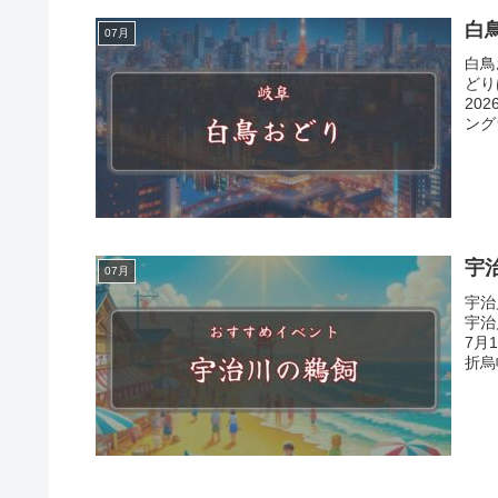
白
07月
白鳥
どり
20
ング
宇
07月
宇治
宇治
7月
折烏