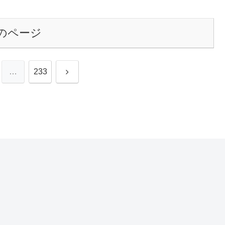
のページ
次
…
233
へ