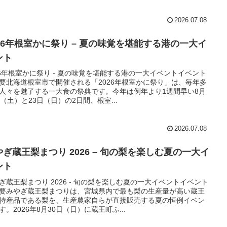
2026.07.08
026年根室かに祭り – 夏の味覚を堪能する港の一大イ
ント
26年根室かに祭り - 夏の味覚を堪能する港の一大イベントイベント
要北海道根室市で開催される「2026年根室かに祭り」は、毎年多
人々を魅了する一大食の祭典です。今年は例年より1週間早い8月
日（土）と23日（日）の2日間、根室...
2026.07.08
やぎ蔵王梨まつり 2026 – 旬の梨を楽しむ夏の一大イ
ント
ぎ蔵王梨まつり 2026 - 旬の梨を楽しむ夏の一大イベントイベント
要みやぎ蔵王梨まつりは、宮城県内で最も梨の生産量が高い蔵王
特産品である梨を、生産農家自らが直接販売する夏の恒例イベン
す。2026年8月30日（日）に蔵王町ふ...