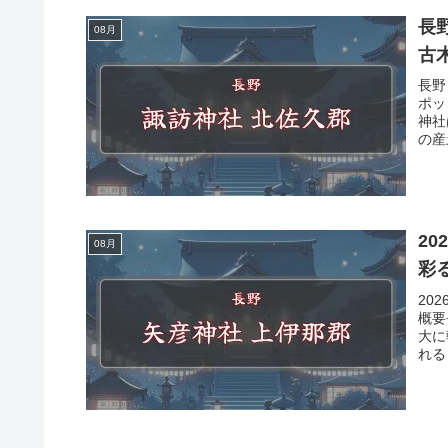
長野
08月
古
長野
ポッ
神社
の産
2
08月
彩
20
概要
大に
れる