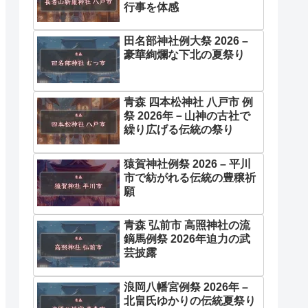
行事を体感
田名部神社例大祭 2026 –
豪華絢爛な下北の夏祭り
青森 四本松神社 八戸市 例
祭 2026年－山神の古社で
繰り広げる伝統の祭り
猿賀神社例祭 2026 – 平川
市で紡がれる伝統の豊穣祈
願
青森 弘前市 高照神社の流
鏑馬例祭 2026年迫力の武
芸披露
浪岡八幡宮例祭 2026年 –
北畠氏ゆかりの伝統夏祭り