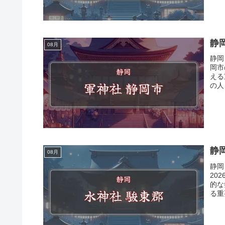
静岡
08月
静岡
岡市
える
の人
静
08月
静岡
20
的な
る重