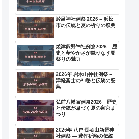
於呂神社例祭 2026 – 浜松
市の伝統と夏の祈りの祭典
焼津熊野神社例祭2026 – 歴
史と華やかさが織りなす夏
祭りの魅力
2026年 岩木山神社例祭 –
津軽富士の神秘と伝統の祭
典
弘前八幡宮例祭2026－歴史
と伝統が息づく夏の宵宮ま
つり
2026年 八戸 長者山新羅神
社例祭 ― 豊作祈願の伝統