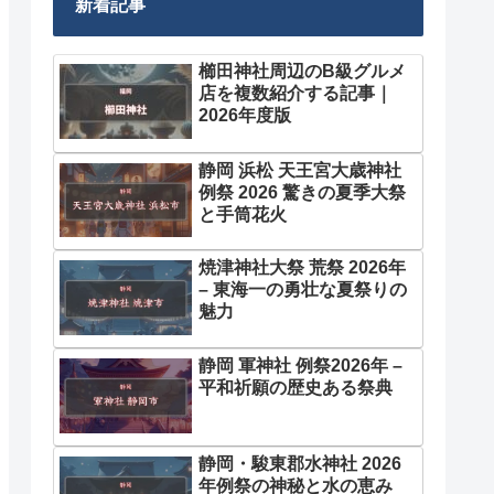
新着記事
櫛田神社周辺のB級グルメ
店を複数紹介する記事｜
2026年度版
静岡 浜松 天王宮大歳神社
例祭 2026 驚きの夏季大祭
と手筒花火
焼津神社大祭 荒祭 2026年
– 東海一の勇壮な夏祭りの
魅力
静岡 軍神社 例祭2026年 –
平和祈願の歴史ある祭典
静岡・駿東郡水神社 2026
年例祭の神秘と水の恵み