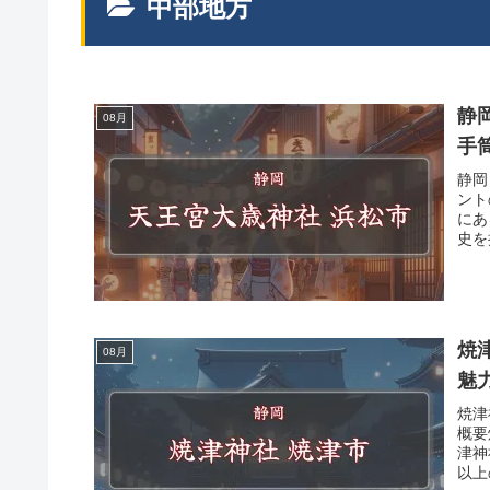
中部地方
静岡
08月
手
静岡
ント
にあ
史を
焼
08月
魅
焼津
概要
津神
以上