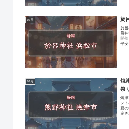
於
08月
於呂
呂神
開催
平安
焼
08月
祭
焼津
ント
夏の
定さ