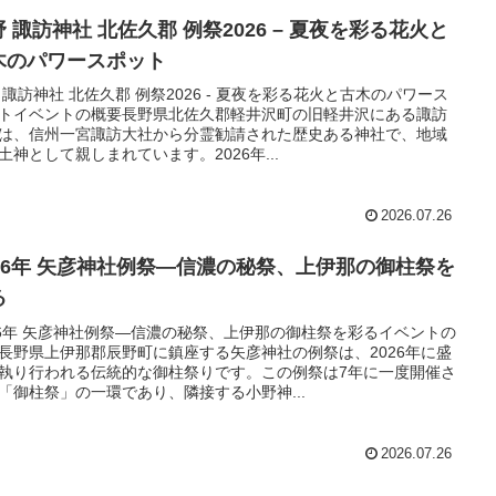
 諏訪神社 北佐久郡 例祭2026 – 夏夜を彩る花火と
木のパワースポット
 諏訪神社 北佐久郡 例祭2026 - 夏夜を彩る花火と古木のパワース
トイベントの概要長野県北佐久郡軽井沢町の旧軽井沢にある諏訪
は、信州一宮諏訪大社から分霊勧請された歴史ある神社で、地域
土神として親しまれています。2026年...
2026.07.26
026年 矢彦神社例祭―信濃の秘祭、上伊那の御柱祭を
る
26年 矢彦神社例祭―信濃の秘祭、上伊那の御柱祭を彩るイベントの
長野県上伊那郡辰野町に鎮座する矢彦神社の例祭は、2026年に盛
執り行われる伝統的な御柱祭りです。この例祭は7年に一度開催さ
「御柱祭」の一環であり、隣接する小野神...
2026.07.26