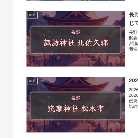
長
08月
じ
長野
概要
宮諏
開催
2
08月
20
20
伝統
気の