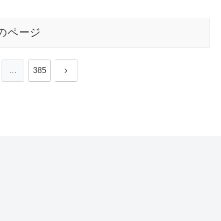
のページ
次
…
385
へ