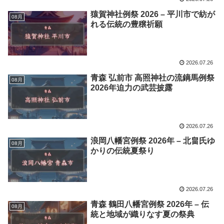
猿賀神社例祭 2026 – 平川市で紡が
08月
れる伝統の豊穣祈願
2026.07.26
青森 弘前市 高照神社の流鏑馬例祭
08月
2026年迫力の武芸披露
2026.07.26
浪岡八幡宮例祭 2026年 – 北畠氏ゆ
08月
かりの伝統夏祭り
2026.07.26
青森 鶴田八幡宮例祭 2026年 – 伝
08月
統と地域が織りなす夏の祭典