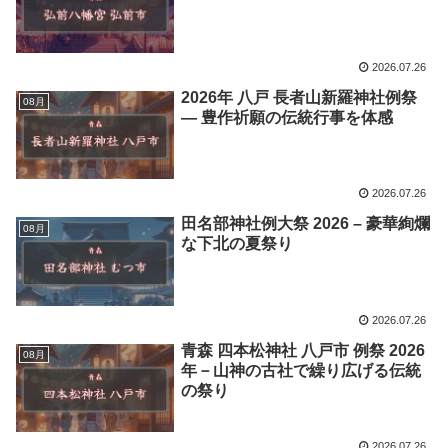
2026.07.26
2026年 八戸 長者山新羅神社例祭
08月
― 豊作祈願の伝統行事を体感
2026.07.26
田名部神社例大祭 2026 – 豪華絢爛
08月
な下北の夏祭り
2026.07.26
青森 四本松神社 八戸市 例祭 2026
08月
年－山神の古社で繰り広げる伝統
の祭り
2026.07.26