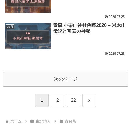
2026.07.26
青森 小栗山神社例祭2026 – 岩木山
08月
伝説と宵宮の神秘
2026.07.26
次のページ
次
1
2
22
へ
ホーム
東北地方
青森県