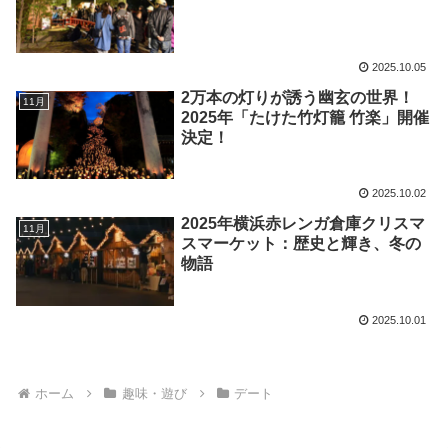
2025.10.05
2万本の灯りが誘う幽玄の世界！
11月
2025年「たけた竹灯籠 竹楽」開催
決定！
2025.10.02
2025年横浜赤レンガ倉庫クリスマ
11月
スマーケット：歴史と輝き、冬の
物語
2025.10.01
ホーム
趣味・遊び
デート