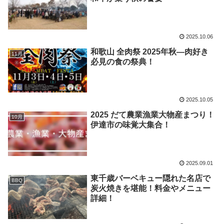
2025.10.06
和歌山 全肉祭 2025年秋―肉好き
11月
必見の食の祭典！
2025.10.05
2025 だて農業漁業大物産まつり！
10月
伊達市の味覚大集合！
2025.09.01
東千歳バーベキュー隠れた名店で
BBQ
炭火焼きを堪能！料金やメニュー
詳細！