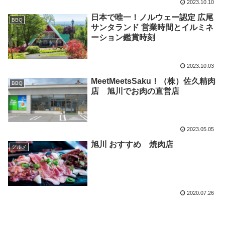
2023.10.10
日本で唯一！ノルウェー認定 広尾
BBQ
サンタランド 営業時間とイルミネ
ーション鑑賞時刻
2023.10.03
MeetMeetsSaku！（株）佐久精肉
BBQ
店 旭川でお肉の直営店
2023.05.05
旭川 おすすめ 焼肉店
グルメ
2020.07.26