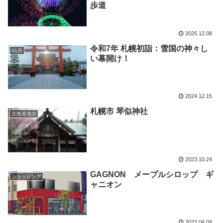
歩道
2025.12.08
令和7年 札幌初詣：雪国の神々し
01月
い幕開け！
2024.12.15
札幌市 琴似神社
北海道地方
2023.10.24
GAGNON メープルシロップ ギ
ショッピング
ャニオン
2023.04.09