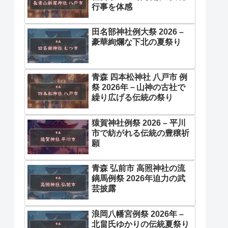
行事を体感
田名部神社例大祭 2026 –
豪華絢爛な下北の夏祭り
青森 四本松神社 八戸市 例
祭 2026年－山神の古社で
繰り広げる伝統の祭り
猿賀神社例祭 2026 – 平川
市で紡がれる伝統の豊穣祈
願
青森 弘前市 高照神社の流
鏑馬例祭 2026年迫力の武
芸披露
浪岡八幡宮例祭 2026年 –
北畠氏ゆかりの伝統夏祭り