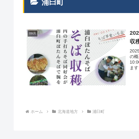
浦臼町
2
09月
収
20
の概
10
ます
ホーム
北海道地方
浦臼町