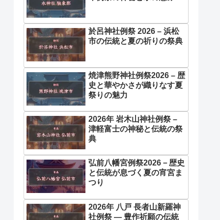
於呂神社例祭 2026 – 浜松
市の伝統と夏の祈りの祭典
焼津熊野神社例祭2026 – 歴
史と華やかさが織りなす夏
祭りの魅力
2026年 岩木山神社例祭 –
津軽富士の神秘と伝統の祭
典
弘前八幡宮例祭2026－歴史
と伝統が息づく夏の宵宮ま
つり
2026年 八戸 長者山新羅神
社例祭 ― 豊作祈願の伝統