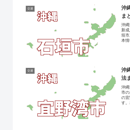
沖
交通
ま
沖縄
新成
垣市
本情
沖
交通
法
沖縄
市の
の宜
す。