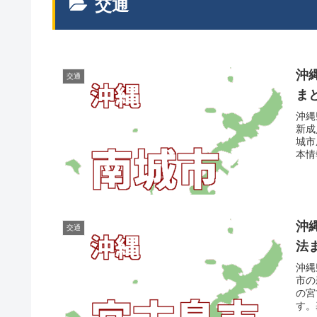
交通
沖
交通
ま
沖縄
新成
城市
本情
沖
交通
法
沖縄
市の
の宮
す。