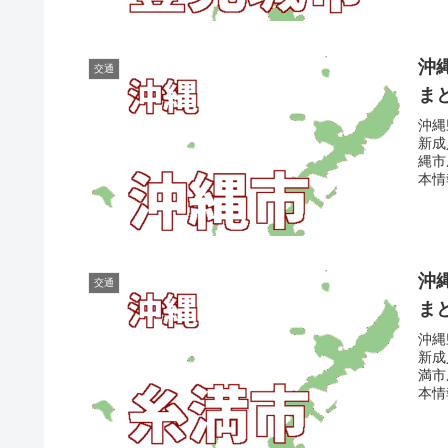
沖
交通
ま
沖縄
新成
縄市
本情
沖
交通
ま
沖縄
新成
満市
本情