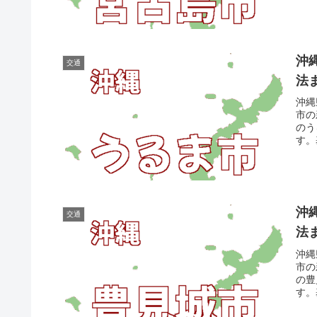
沖
交通
法
沖縄
市の
のう
す。
沖
交通
法
沖縄
市の
の豊
す。