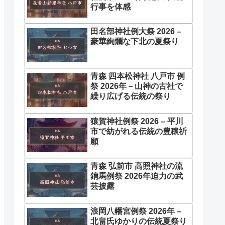
行事を体感
田名部神社例大祭 2026 –
豪華絢爛な下北の夏祭り
青森 四本松神社 八戸市 例
祭 2026年－山神の古社で
繰り広げる伝統の祭り
猿賀神社例祭 2026 – 平川
市で紡がれる伝統の豊穣祈
願
青森 弘前市 高照神社の流
鏑馬例祭 2026年迫力の武
芸披露
浪岡八幡宮例祭 2026年 –
北畠氏ゆかりの伝統夏祭り