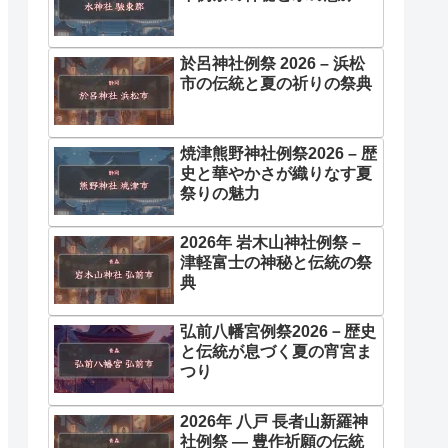
於呂神社例祭 2026 – 浜松
市の伝統と夏の祈りの祭典
焼津熊野神社例祭2026 – 歴
史と華やかさが織りなす夏
祭りの魅力
2026年 岩木山神社例祭 –
津軽富士の神秘と伝統の祭
典
弘前八幡宮例祭2026－歴史
と伝統が息づく夏の宵宮ま
つり
2026年 八戸 長者山新羅神
社例祭 ― 豊作祈願の伝統