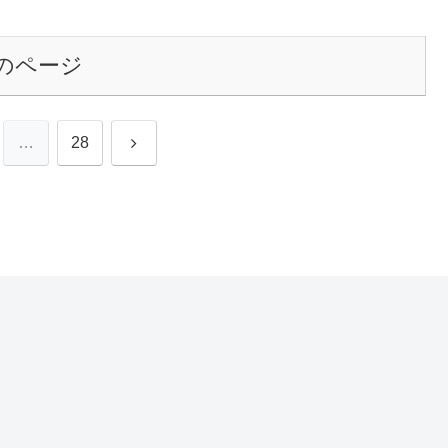
のページ
次
…
28
へ