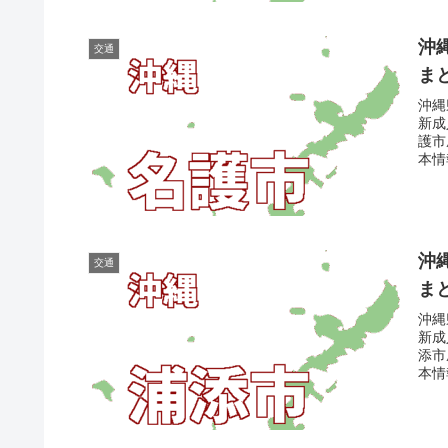
沖
交通
ま
沖縄
新成
護市
本情
沖
交通
ま
沖縄
新成
添市
本情