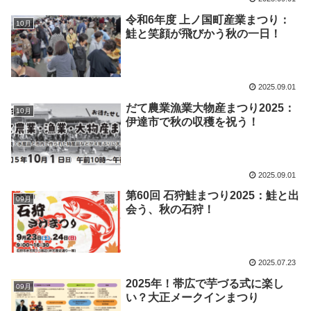
令和6年度 上ノ国町産業まつり：
10月
鮭と笑顔が飛びかう秋の一日！
2025.09.01
だて農業漁業大物産まつり2025：
10月
伊達市で秋の収穫を祝う！
2025.09.01
第60回 石狩鮭まつり2025：鮭と出
09月
会う、秋の石狩！
2025.07.23
2025年！帯広で芋づる式に楽し
09月
い？大正メークインまつり