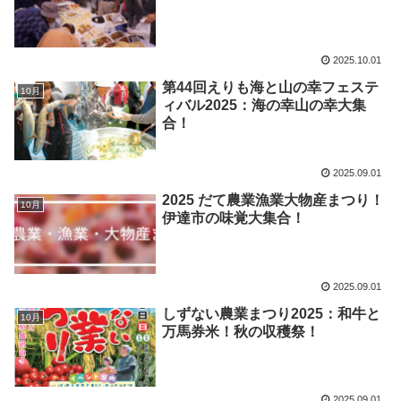
2025.10.01
第44回えりも海と山の幸フェステ
10月
ィバル2025：海の幸山の幸大集
合！
2025.09.01
2025 だて農業漁業大物産まつり！
10月
伊達市の味覚大集合！
2025.09.01
しずない農業まつり2025：和牛と
10月
万馬券米！秋の収穫祭！
2025.09.01