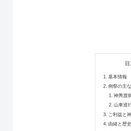
目
基本情報
例祭の主
神輿渡
山車巡
ご利益と
由緒と歴