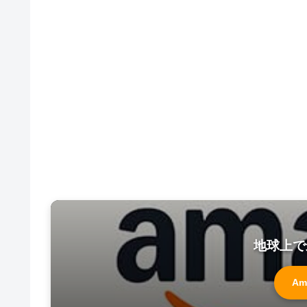
地球上で
Am