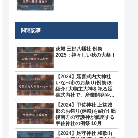
関連記事
茨城 三好八幡社 例祭
2025：神々しい秋の大祭！
【2024】延喜式内大神社
いなべ市のお祭り(例祭)を
紹介! 大物主大神を祀る延
喜式内社で、産業開発や航
海安全にご利益 10月
【2024】甲佐神社 上益城
郡のお祭り(例祭)を紹介! 肥
後南方の守護神が鎮座する
甲佐神社の例祭 10月
【2024】足守神社 和歌山