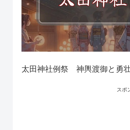
太田神社例祭 神輿渡御と勇
スポ