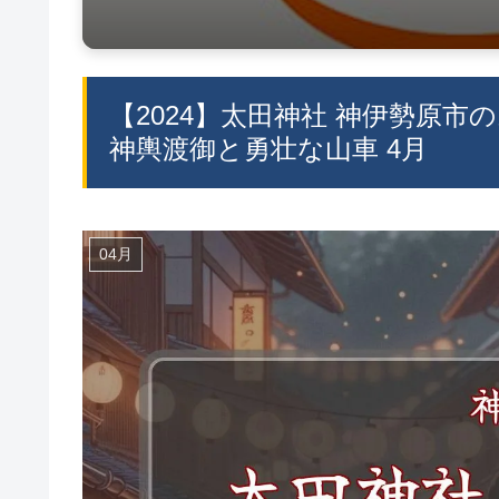
【2024】太田神社 神伊勢原市
神輿渡御と勇壮な山車 4月
04月