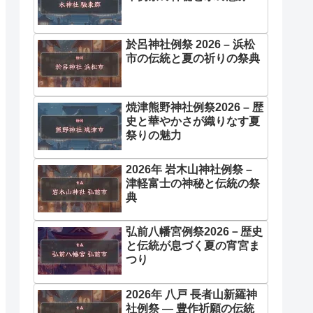
於呂神社例祭 2026 – 浜松
市の伝統と夏の祈りの祭典
焼津熊野神社例祭2026 – 歴
史と華やかさが織りなす夏
祭りの魅力
2026年 岩木山神社例祭 –
津軽富士の神秘と伝統の祭
典
弘前八幡宮例祭2026－歴史
と伝統が息づく夏の宵宮ま
つり
2026年 八戸 長者山新羅神
社例祭 ― 豊作祈願の伝統