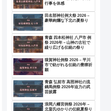
行事を体感
田名部神社例大祭 2026 –
豪華絢爛な下北の夏祭り
青森 四本松神社 八戸市 例
祭 2026年－山神の古社で
繰り広げる伝統の祭り
猿賀神社例祭 2026 – 平川
市で紡がれる伝統の豊穣祈
願
青森 弘前市 高照神社の流
鏑馬例祭 2026年迫力の武
芸披露
浪岡八幡宮例祭 2026年 –
北畠氏ゆかりの伝統夏祭り