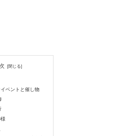
次
なイベントと催し物
御
行
神様
史