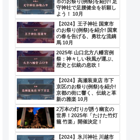
市のお祭り(例祭)を紹介! 足
守神社で足腰健全を祈願し
よう！ 10月
【2024】王子神社 国東市
のお祭り(例祭)を紹介! 国東
の春を告げる、勇壮な流鏑
馬 10月
2025年 山口北方八幡宮例
祭：神々しい秋風が運ぶ、
歴史と伝統の息吹！
【2024】高瀬装束店 市下
京区のお祭り(例祭)を紹介!
京都の街に響く、伝統と革
新の雅楽 10月
2万本の灯りが誘う幽玄の
世界！2025年「たけた竹灯
籠 竹楽」開催決定！
【2024】氷川神社 川越市