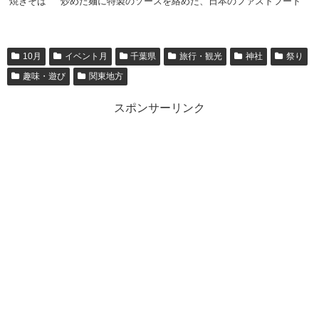
焼きそば
炒めた麺に特製のソースを絡めた、日本のファストフード
10月
イベント月
千葉県
旅行・観光
神社
祭り
趣味・遊び
関東地方
スポンサーリンク