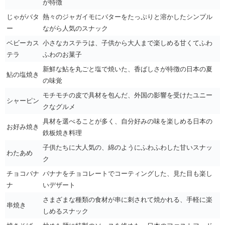
が特徴
じゃがバタ
熱々のジャガイモにバターをたっぷりと溶かしたシンプル
ー
ながら人気のスナック
ベビーカス
小さなカステラは、子供から大人まで楽しめる甘くてふわ
テラ
ふわのお菓子
新鮮な鮎を丸ごと塩で焼いた、香ばしさが特徴の日本の夏
鮎の塩焼き
の味覚
モチモチの皮で具材を包んだ、外国の影響を受けたユニー
シャーピン
クなグルメ
具材を選べることが多く、自分好みの味を楽しめる日本の
お好み焼き
鉄板焼き料理
子供たちに大人気の、綿のようにふわふわした甘いスナッ
わたあめ
ク
チョコバナ
バナナをチョコレートでコーティングした、見た目も楽し
ナ
いデザート
さまざまな種類の食材が串に刺されて焼かれる、手軽に楽
串焼き
しめるスナック