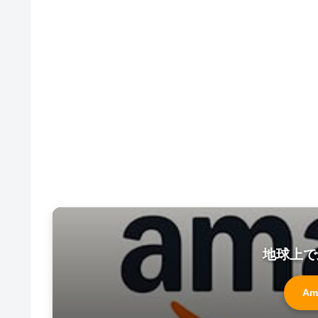
地球上で
Am