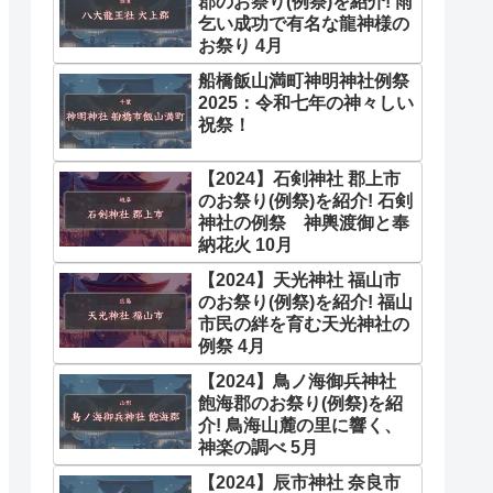
郡のお祭り(例祭)を紹介! 雨
乞い成功で有名な龍神様の
お祭り 4月
船橋飯山満町神明神社例祭
2025：令和七年の神々しい
祝祭！
【2024】石剣神社 郡上市
のお祭り(例祭)を紹介! 石剣
神社の例祭 神輿渡御と奉
納花火 10月
【2024】天光神社 福山市
のお祭り(例祭)を紹介! 福山
市民の絆を育む天光神社の
例祭 4月
【2024】鳥ノ海御兵神社
飽海郡のお祭り(例祭)を紹
介! 鳥海山麓の里に響く、
神楽の調べ 5月
【2024】辰市神社 奈良市