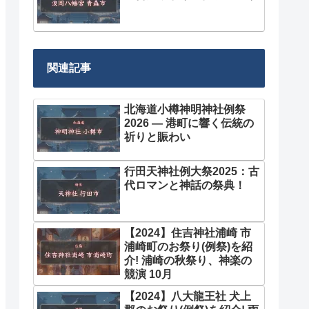
関連記事
北海道小樽神明神社例祭
2026 — 港町に響く伝統の
祈りと賑わい
行田天神社例大祭2025：古
代ロマンと神話の祭典！
【2024】住吉神社浦崎 市
浦崎町のお祭り(例祭)を紹
介! 浦崎の秋祭り、神楽の
競演 10月
【2024】八大龍王社 犬上