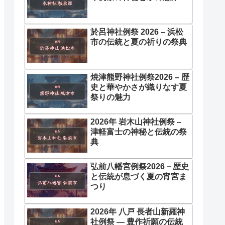
於呂神社例祭 2026 – 浜松
市の伝統と夏の祈りの祭典
焼津熊野神社例祭2026 – 歴
史と華やかさが織りなす夏
祭りの魅力
2026年 岩木山神社例祭 –
津軽富士の神秘と伝統の祭
典
弘前八幡宮例祭2026－歴史
と伝統が息づく夏の宵宮ま
つり
2026年 八戸 長者山新羅神
社例祭 ― 豊作祈願の伝統