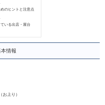
史
ためのヒントと注意点
報
っている出店・屋台
基本情報
日（お上り）