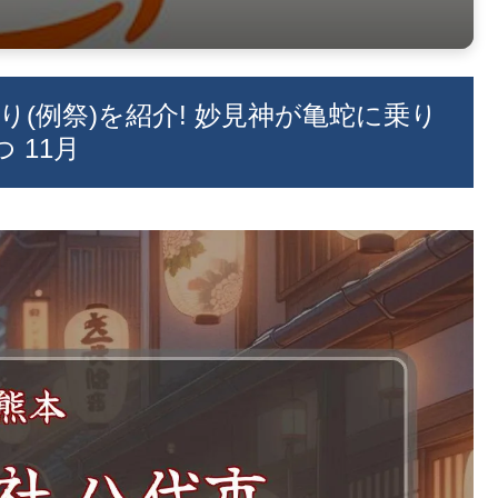
祭り(例祭)を紹介! 妙見神が亀蛇に乗り
 11月