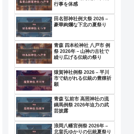
行事を体感
田名部神社例大祭 2026 –
豪華絢爛な下北の夏祭り
青森 四本松神社 八戸市 例
祭 2026年－山神の古社で
繰り広げる伝統の祭り
猿賀神社例祭 2026 – 平川
市で紡がれる伝統の豊穣祈
願
青森 弘前市 高照神社の流
鏑馬例祭 2026年迫力の武
芸披露
浪岡八幡宮例祭 2026年 –
北畠氏ゆかりの伝統夏祭り