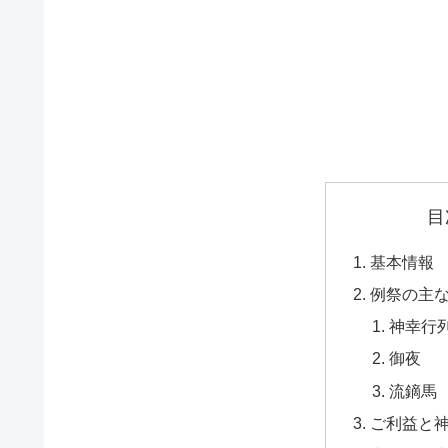
目
基本情報
例祭の主
神幸行
御夜
流鏑馬
ご利益と