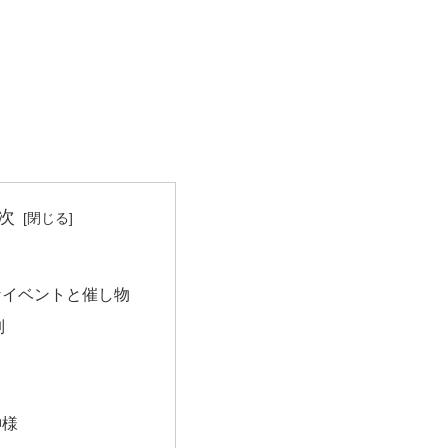
次
なイベントと催し物
列
神様