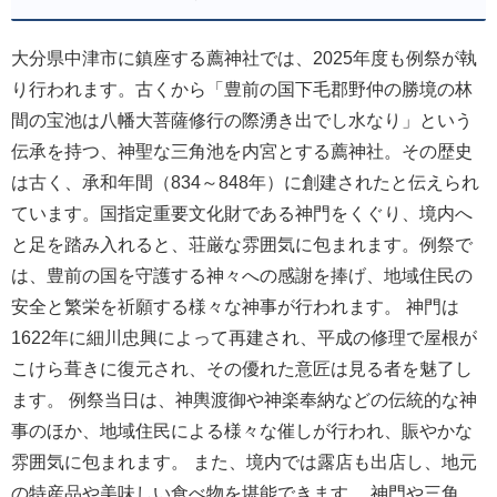
大分県中津市に鎮座する薦神社では、2025年度も例祭が執
り行われます。古くから「豊前の国下毛郡野仲の勝境の林
間の宝池は八幡大菩薩修行の際湧き出でし水なり」という
伝承を持つ、神聖な三角池を内宮とする薦神社。その歴史
は古く、承和年間（834～848年）に創建されたと伝えられ
ています。国指定重要文化財である神門をくぐり、境内へ
と足を踏み入れると、荘厳な雰囲気に包まれます。例祭で
は、豊前の国を守護する神々への感謝を捧げ、地域住民の
安全と繁栄を祈願する様々な神事が行われます。 神門は
1622年に細川忠興によって再建され、平成の修理で屋根が
こけら葺きに復元され、その優れた意匠は見る者を魅了し
ます。 例祭当日は、神輿渡御や神楽奉納などの伝統的な神
事のほか、地域住民による様々な催しが行われ、賑やかな
雰囲気に包まれます。 また、境内では露店も出店し、地元
の特産品や美味しい食べ物を堪能できます。 神門や三角