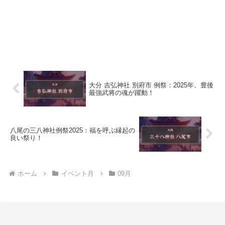
大分 吉弘神社 別府市 例祭：2025年、豊後
最強武将の魂が躍動！
八尾の三八神社例祭2025：福を呼ぶ縁起の
良い祭り！
ホーム
イベント月
09月